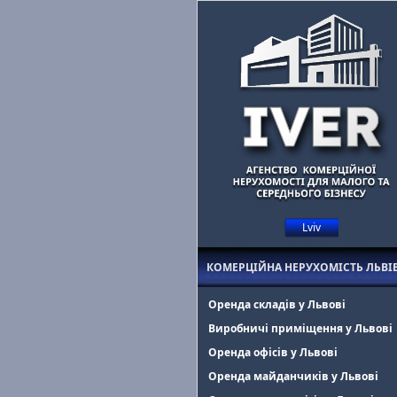
Lviv
Маєте комерційну нерухомість у Львові?
Допоможемо знайти оре
КОМЕРЦІЙНА НЕРУХОМІСТЬ ЛЬВІ
Оренда складів у Львові
Виробничі приміщення у Львові
Оренда офісів у Львові
Оренда майданчиків у Львові