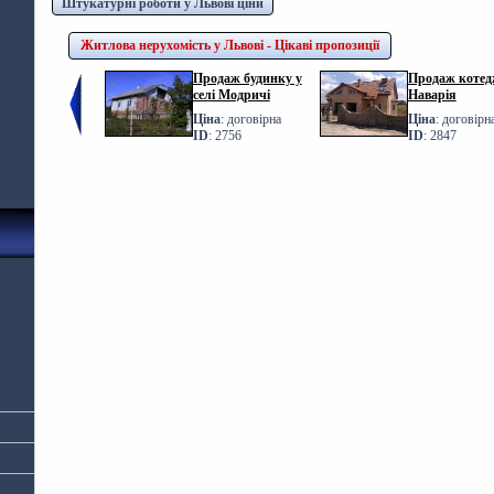
Штукатурні роботи у Львові ціни
Житлова нерухомість у Львові - Цікаві пропозиції
Продаж будинку у
Продаж котедж
селі Модричі
Наварія
Ціна
: договірна
Ціна
: договірн
ID
: 2756
ID
: 2847