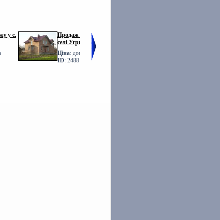
у у с.
Продаж БУДИНКУ у
Фото Продаж
селі Угринів
ТАУНХАУСІВ Львів
Шевченка
а
Ціна
: договірна
Ціна
: договірна
ID
: 2488
ID
: 1760