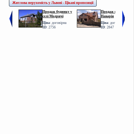
Житлова нерухомість у Львові - Цікаві пропозиції
Продаж будинку у
Продаж котеджу у с.
селі Модричі
Наварія
Ціна
: договірна
Ціна
: договірна
ID
: 2756
ID
: 2847