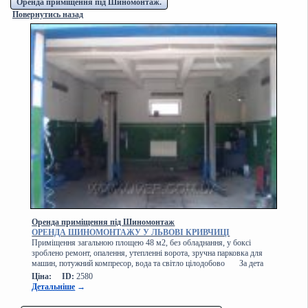
Оренда приміщення під Шиномонтаж.
Повернутись назад
Оренда приміщення під Шиномонтаж
ОРЕНДА ШИНОМОНТАЖУ У ЛЬВОВІ КРИВЧИЦІ
Приміщення загальною площею 48 м2, без обладнання, у боксі
зроблено ремонт, опалення, утепленні ворота, зручна парковка для
машин, потужний компресор, вода та світло цілодобово За дета
Ціна:
ID:
2580
Детальніше
→