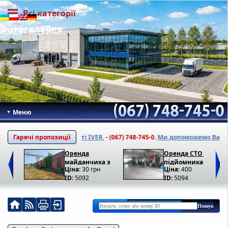
Всі категорії
Фотогалерея
Меню
мо ваш об'єкт на сайті IVER.
Гарячі пропозиції
- (067) 748-745-0.
Ми допоможемо Вам
під
Оренда
Оренда СТО з
майданчика з
підйомниками у
Ціна
: 30 грн
Ціна
: 400
кран-балкою у
Львові
ID
: 5092
ID
: 5094
Львові