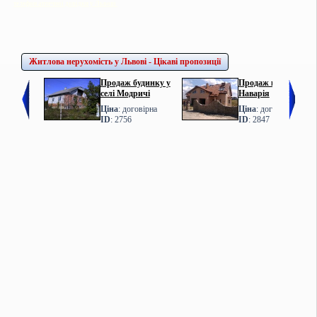
телефон аптечної довідки у Львові
Житлова нерухомість у Львові - Цікаві пропозиції
Продаж будинку у
Продаж котеджу у с.
селі Модричі
Наварія
Ціна
: договірна
Ціна
: договірна
ID
: 2756
ID
: 2847