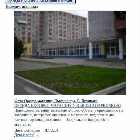
Оренда ЕКСПРЕС магазинів у Львові.
Повернутись назад
Фото Оренда магазину Львів по вул. В. Великого
ОРЕНДА ЕКСПРЕС МАГАЗИНУ У ЛЬВОВІ З ПАРКОВКОЮ
Приміщення магазину загальною площею 200 м2, у приміщенні є усі
комунікації, центральне опалення, є можливість поділити на дві
частини, парковка для машин. За детальною інформацією
звертайтес
Ціна:
договірна
ID:
2261
Детальніше
→