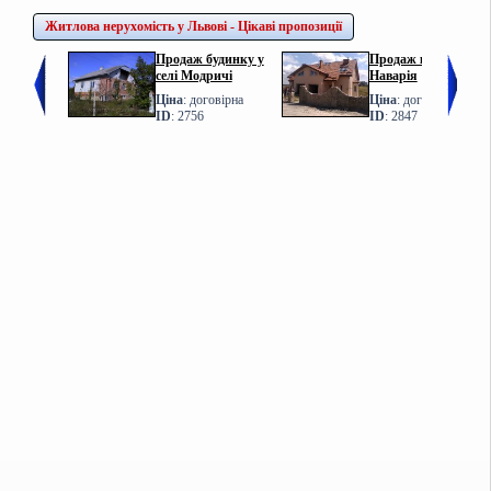
Житлова нерухомість у Львові - Цікаві пропозиції
Продаж будинку у
Продаж котеджу у с.
селі Модричі
Наварія
Ціна
: договірна
Ціна
: договірна
ID
: 2756
ID
: 2847