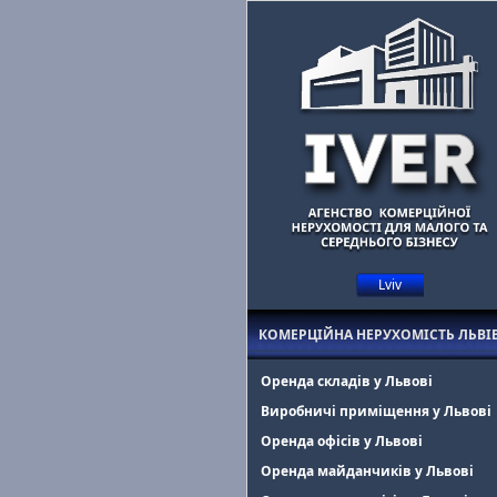
Lviv
Маєте комерційну нерухомість у Львові?
Допоможемо знайти оренд
КОМЕРЦІЙНА НЕРУХОМІСТЬ ЛЬВІ
Оренда складів у Львові
Виробничі приміщення у Львові
Оренда офісів у Львові
Оренда майданчиків у Львові