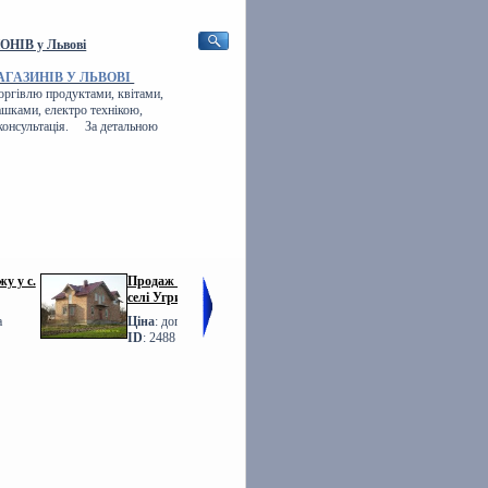
ОНІВ у Львові
АГАЗИНІВ У ЛЬВОВІ
торгівлю продуктами, квітами,
ашками, електро технікою,
 консультація. За детальною
у у с.
Продаж БУДИНКУ у
Фото Продаж
селі Угринів
ТАУНХАУСІВ Львів
Шевченка
а
Ціна
: договірна
Ціна
: договірна
ID
: 2488
ID
: 1760