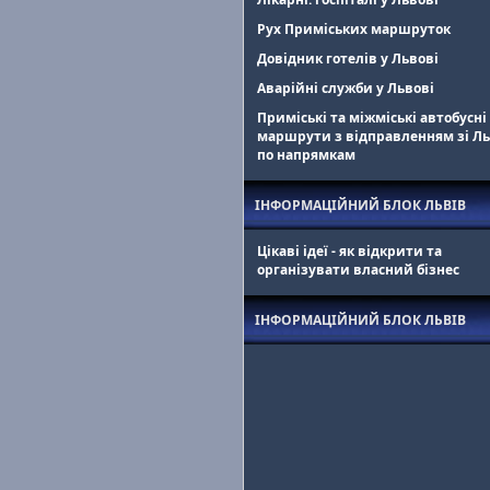
Рух Приміських маршруток
Довідник готелів у Львові
Аварійні служби у Львові
Приміські та міжміські автобусні
маршрути з відправленням зі Л
по напрямкам
ІНФОРМАЦІЙНИЙ БЛОК ЛЬВІВ
Цікаві ідеї - як відкрити та
організувати власний бізнес
ІНФОРМАЦІЙНИЙ БЛОК ЛЬВІВ