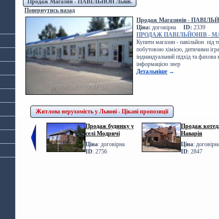
Продаж Магазин - ПАВІЛЬЙОН Львів.
Повернутись назад
Продаж Магазинів - ПАВІЛЬЙ
Ціна:
договірна
ID:
2339
ПРОДАЖ ПАВІЛЬЙОНІВ - М
Купити магазин - павільйон під 
побутовою хімією, дитячими ігр
індиаидуальний підхід та фахова
інформацією звер
Детальніше
→
Житлова нерухомість у Львові - Цікаві пропозиції
Продаж будинку у
Продаж котедж
селі Модричі
Наварія
Ціна
: договірна
Ціна
: договірн
ID
: 2756
ID
: 2847