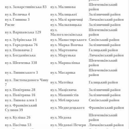
Шевченківський
вул.
Замарстинівська 83
вул.
Малинова
район
вул.
Величка 4
вул.
Малицької
Залізничний
район
вул.
Глиняна 3
вул.
Малі кривчиці
Личаківський
район
Рясне
вул.
Малковицька
Залізничний
район
вул.
Шевченківський
вул.
Варшавська 129
Малоголосківська
район
вул.
Зубрівська 16
вул.
Манастирського
Сихівський
район
вул.
Городоцька 76
вул.
Марка Вовчка
Залізничний
район
вул.
Поповича 2
вул.
Мартовича
Галицький
район
вул.
Богданівська
вул.
Марунька
Личаківський
район
Шевченківський
вул.
Шевченка 338
вул.
Маршалівка
район
Шевченківський
вул.
Липинського 3
вул.
Масарика
район
вул.
Листопадового Чину
вул.
Матейка
Галицький
район
7
вул.
Повітряна 28
вул.
Мацієвича
Залізничний
район
вул.
Повітряна 16
вул.
Машиністів
Залізничний
район
вул.
Липова алея 1
вул.
Меблярська
Сихівський
район
вул.
Франківський
вул.
Медведецького
Франківський
район
Сулими 39
Шевченківський
вул.
Куліша 26
вул.
Медова
район
вул.
Пасічна 53
вул.
Медової Печери
Личаківський
район