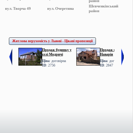
район
Шевченківський
вул.
Творча 49
вул.
Очеретяна
район
Житлова нерухомість у Львові - Цікаві пропозиції
Продаж будинку у
Продаж котеджу у с.
селі Модричі
Наварія
Ціна
: договірна
Ціна
: договірна
ID
: 2756
ID
: 2847