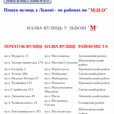
Пошук вулиць у Львові М-Н-О
Пошук вулиць у Львові - по районах на "
М-Н-О
"
М
НАЗВА ВУЛИЦЬ У ЛЬВОВІ "
"
ПОЧАТОК ВУЛИЦІ
НАЗВА ВУЛИЦІ
РАЙОН МІСТА
вул. Мудрого 31
вул.
Магазинова
Залізничний район
Шевченківський
вул.
Замарстинівська 170
вул.
Мазепи Гетьмана
район
вул.
Боткіна 1
вул.
Маївського
Франківський
район
вул.
Зелена 386
вул.
Майданна
Сихівський
район
вул.
Медова Печера 67
вул.
Майорівка
Личаківський
район
вул.
Чупринки 115
вул.
Маковея
Франківський
район
вул.
Максимовича
вул.
Стрийська 121
Сихівський
район
Михайла
вул.
Личаківська 49
вул.
Мала
Личаківський
район
вул.
Маланюка
вул.
Чайковського 18
Галицький
район
Євгена
Шевченківський
вул.
Хмельницького 285
вул.
Малехівська
район