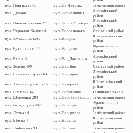
вул.
Повітряна 60
вул.
На Чвертях
Залізничний
район
Личаківський
вул.
Дубова 7
вул.
Навколишня
район
Личаківський
вул.
Новознесенська 27
вул.
Навої Алішера
район
вул.
Червоної Калини 9
вул.
Навроцького
Сихівський
район
Шевченківський
вул.
Хмельницького
вул.
Нагірна
район
Франківський
вул.
Рудницького 55
вул.
Нагірних
район
Личаківський
вул.
Втіха 42
вул.
Над Джерелом
район
вул.
Зелена 409
вул.
Надійна
Сихівський
район
Личаківський
вул.
Глинський тракт 64
вул.
Над'ярна
район
Шевченківський
вул.
Хмельницького 265
вул.
Назарука
район
вул.
Гнатюка 14
вул.
Наливайка
Галицький
район
вул.
Шевченка 280
вул.
Нарбута Георгія
Залізничний
район
Франківський
вул.
Городоцька 207
вул.
Народна
район
вул.
Лучкая 9
вул.
Нарцисова
Залізничний
район
Шевченківський
вул.
Вічева 4
вул.
Насипна
район
вул.
Любінська 91
вул.
Насінна
Залізничний
район