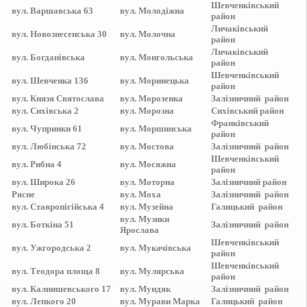
Шевченківський
вул.
Варшавська 63
вул.
Молодіжна
район
Личаківський
вул.
Новознесенська 30
вул.
Молочна
район
Личаківський
вул.
Богданівська
вул.
Монгольська
район
Шевченківський
вул.
Шевченка 136
вул.
Моринецька
район
вул.
Князя Святослава
вул.
Морозенка
Залізничний
район
вул.
Сихівська 2
вул.
Морозна
Сихівський
район
Франківський
вул.
Чупринки 61
вул.
Моршинська
район
вул.
Любінська 72
вул.
Мостова
Залізничний
район
Шевченківський
вул.
Рибна 4
вул.
Мосяжна
район
вул.
Широка 26
вул.
Моторна
Залізничний
район
Рясне
вул.
Моха
Залізничний
район
вул.
Ставропігійська 4
вул.
Музейна
Галицький
район
вул.
Музики
вул.
Боткіна 51
Залізничний
район
Ярослава
Шевченківський
вул.
Ужгородська 2
вул.
Мукачівська
район
Шевченківський
вул.
Теодора площа 8
вул.
Мулярська
район
вул.
Калнишевського 17
вул.
Мундяк
Залізничний
район
вул.
Лепкого 20
вул.
Мурави Марка
Галицький
район