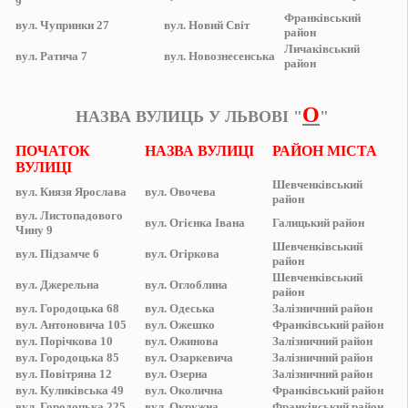
9
Франківський
вул.
Чупринки 27
вул.
Новий Світ
район
Личаківський
вул.
Ратича 7
вул.
Новознесенська
район
О
НАЗВА ВУЛИЦЬ У ЛЬВОВІ "
"
ПОЧАТОК
НАЗВА ВУЛИЦІ
РАЙОН МІСТА
ВУЛИЦІ
Шевченківський
вул.
Князя Ярослава
вул.
Овочева
район
вул.
Листопадового
вул.
Огієнка Івана
Галицький
район
Чину 9
Шевченківський
вул.
Підзамче 6
вул.
Огіркова
район
Шевченківський
вул.
Джерельна
вул.
Оглоблина
район
вул.
Городоцька 68
вул.
Одеська
Залізничний
район
вул.
Антоновича 105
вул.
Ожешко
Франківський
район
вул.
Порічкова 10
вул.
Ожинова
Залізничний
район
вул.
Городоцька 85
вул.
Озаркевича
Залізничний
район
вул.
Повітряна 12
вул.
Озерна
Залізничний
район
вул.
Куликівська 49
вул.
Околична
Франківський
район
вул.
Городоцька 225
вул.
Окружна
Франківський
район