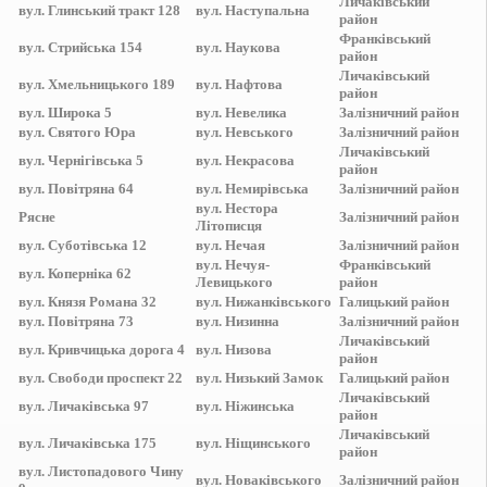
Личаківський
вул.
Глинський тракт 128
вул.
Наступальна
район
Франківський
вул.
Стрийська 154
вул.
Наукова
район
Личаківський
вул.
Хмельницького 189
вул.
Нафтова
район
вул.
Широка 5
вул.
Невелика
Залізничний
район
вул.
Святого Юра
вул.
Невського
Залізничний
район
Личаківський
вул.
Чернігівська 5
вул.
Некрасова
район
вул.
Повітряна 64
вул.
Немирівська
Залізничний
район
вул.
Нестора
Рясне
Залізничний
район
Літописця
вул.
Суботівська 12
вул.
Нечая
Залізничний
район
вул.
Нечуя-
Франківський
вул.
Коперніка 62
Левицького
район
вул.
Князя Романа 32
вул.
Нижанківського
Галицький
район
вул.
Повітряна 73
вул.
Низинна
Залізничний
район
Личаківський
вул.
Кривчицька дорога 4
вул.
Низова
район
вул.
Свободи проспект 22
вул.
Низький Замок
Галицький
район
Личаківський
вул.
Личаківська 97
вул.
Ніжинська
район
Личаківський
вул.
Личаківська 175
вул.
Ніщинського
район
вул.
Листопадового Чину
вул.
Новаківського
Залізничний
район