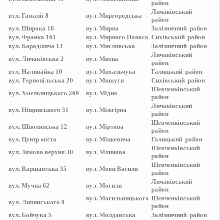
район
Личаківський
вул.
Гамалії 8
вул.
Миргородська
район
вул.
Широка 16
вул.
Мирна
Залізничний
район
вул.
Франка 161
вул.
Мирного Панаса
Сихівський
район
вул.
Караджича 13
вул.
Мисливська
Залізничний
район
Личаківський
вул.
Личаківська 2
вул.
Митна
район
вул.
Наливайка 10
вул.
Михальчука
Галицький
район
вул.
Тернопільська 20
вул.
Мишуги
Сихівський
район
Шевченківський
вул.
Хмельницького 269
вул.
Мідна
район
Личаківський
вул.
Ніщинського 31
вул.
Міжгірна
район
Шевченківський
вул.
Шполянська 12
вул.
Міртова
район
вул.
Центр міста
вул.
Міцкевича
Галицький
район
Шевченківський
вул.
Зимова верхня 30
вул.
Млинова
район
Шевченківський
вул.
Варшавська 35
вул.
Мови Василя
район
Личаківський
вул.
Мучна 62
вул.
Могили
район
вул.
Могильницького
Шевченківський
вул.
Липинського 9
район
вул.
Бойчука 5
вул.
Молдавська
Залізничний
район