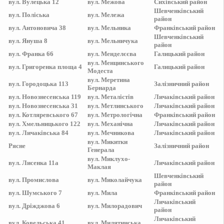
вул.
Вулецька 12
вул.
Межова
Сихівський
район
Шевченківський
вул.
Поліська
вул.
Мележа
район
вул.
Антоновича 38
вул.
Мельника
Франківський
район
Шевченківський
вул.
Януша 8
вул.
Мельничука
район
вул.
Франка 66
вул.
Менделєєва
Галицький
район
вул.
Менцинського
вул.
Григоренка площа 4
Галицький
район
Модеста
вул.
Меретина
вул.
Городоцька 113
Залізничний
район
Бернарда
вул.
Новознесенська 119
вул.
Металістів
Личаківський
район
вул.
Новознесенська 31
вул.
Метлинського
Личаківський
район
вул.
Котляревського 67
вул.
Метрологічна
Франківський
район
вул.
Хмельницького 122
вул.
Механічна
Личаківський
район
вул.
Личаківська 84
вул.
Мечникова
Личаківський
район
вул.
Микитки
Рясне
Залізничний
район
Генерала
вул.
Миклухо-
вул.
Лисенка 11а
Личаківський
район
Маклая
Шевченківський
вул.
Промислова
вул.
Миколайчука
район
вул.
Шумського 7
вул.
Мила
Франківський
район
Личаківський
вул.
Дріжджова 6
вул.
Милорадович
район
Личаківський
вул.
Ковельська 41
вул.
Милятинська