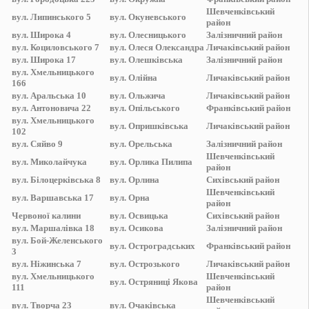
Шевченківський
вул.
Липинського 5
вул.
Окуневського
район
вул.
Широка 4
вул.
Олесницького
Залізничний
район
вул.
Коциловського 7
вул.
Олеся Олександра
Личаківський
район
вул.
Широка 17
вул.
Олешківська
Залізничний
район
вул.
Хмельницького
вул.
Олійна
Личаківський
район
166
вул.
Аральська 10
вул.
Ольжича
Личаківський
район
вул.
Антоновича 22
вул.
Опільського
Франківський
район
вул.
Хмельницького
вул.
Опришківська
Личаківський
район
102
вул.
Сяйво 9
вул.
Орельська
Залізничний
район
Шевченківський
вул.
Миколайчука
вул.
Орлика Пилипа
район
вул.
Білоцерківська 8
вул.
Орлина
Сихівський
район
Шевченківський
вул.
Варшавська 17
вул.
Орна
район
Червоної калини
вул.
Освицька
Сихівський
район
вул.
Маршалівка 18
вул.
Осикова
Залізничний
район
вул.
Бой-Желенського
вул.
Остроградських
Франківський
район
3
вул.
Ніжинська 7
вул.
Острозького
Личаківський
район
вул.
Хмельницького
Шевченківський
вул.
Остряниці Якова
111
район
Шевченківський
вул.
Творча 23
вул.
Очаківська