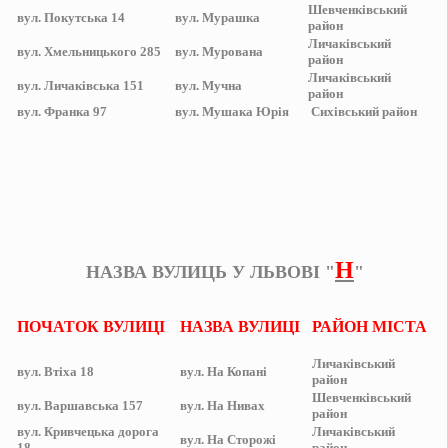
Шевченківський
вул.
Покутська 14
вул.
Мурашка
район
Личаківський
вул.
Хмельницького 285
вул.
Мурована
район
Личаківський
вул.
Личаківська 151
вул.
Мучна
район
вул.
Франка 97
вул.
Мушака Юрія
Сихівський
район
Н
НАЗВА ВУЛИЦЬ У ЛЬВОВІ "
"
ПОЧАТОК ВУЛИЦІ
НАЗВА ВУЛИЦІ
РАЙОН МІСТА
Личаківський
вул.
Втіха 18
вул.
На Копані
район
Шевченківський
вул.
Варшавська 157
вул.
На Нивах
район
вул.
Кривчецька дорога
Личаківський
вул.
На Сторожі
18
район