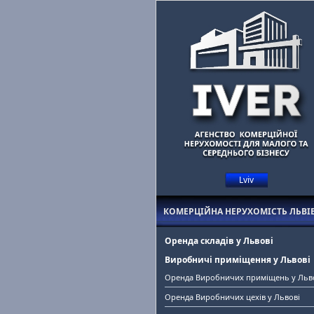
Lviv
Маєте комерційну нерухомість у Львові?
Допоможемо знайти орен
КОМЕРЦІЙНА НЕРУХОМІСТЬ ЛЬВІ
Оренда складів у Львові
Виробничі приміщення у Львові
Оренда Виробничих приміщень у Льв
Оренда Виробничих цехів у Львові