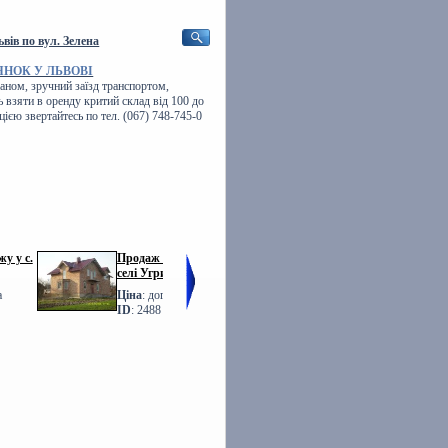
вів по вул. Зелена
ЯНОК У ЛЬВОВІ
аном, зручний заїзд транспортом,
 взяти в оренду критий склад від 100 до
єю звертайтесь по тел. (067) 748-745-0
у у с.
Продаж БУДИНКУ у
Фото Продаж
селі Угринів
ТАУНХАУСІВ Львів
Шевченка
а
Ціна
: договірна
Ціна
: договірна
ID
: 2488
ID
: 1760