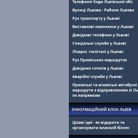
Телефонні Коди Львівської обл.
Вулиці Львова - Райони Львова
Рух транспорту у Львові
Виставкові комплекси у Львові
Довідкові телефони у Львові
Спеціальні служби у Львові
Лікарні. госпіталі у Львові
Рух Приміських маршруток
Довідник готелів у Львові
Аварійні служби у Львові
Приміські та міжміські автобусні
маршрути з відправленням зі Л
по напрямкам
ІНФОРМАЦІЙНИЙ БЛОК ЛЬВІВ
Цікаві ідеї - як відкрити та
організувати власний бізнес