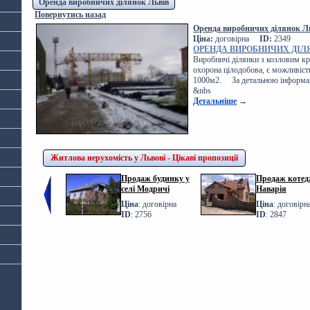
Оренда виробничих ділянок Львів
Повернутись назад
Оренда виробничих ділянок Ль
Ціна:
договірна
ID:
2349
ОРЕНДА ВИРОБНИЧИХ ДІЛ
Виробничі ділянки з козловим кр
охорона цілодобова, є можливість
1000м2. За детальною інформаці
&nbs
Детальніше
→
Житлова нерухомість у Львові - Цікаві пропозиції
Продаж будинку у
Продаж котедж
селі Модричі
Наварія
Ціна
: договірна
Ціна
: договірн
ID
: 2756
ID
: 2847