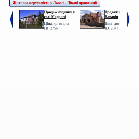
Житлова нерухомість у Львові - Цікаві пропозиції
Продаж будинку у
Продаж котеджу у с.
селі Модричі
Наварія
Ціна
: договірна
Ціна
: договірна
ID
: 2756
ID
: 2847