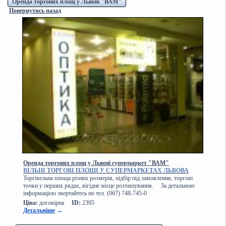
Оренда торгових площ у Львові "ВАМ"
Повернутись назад
Оренда торгових площ у Львові супермаркет "ВАМ"
ВІЛЬНІ ТОРГОВІ ПЛОЩІ У СУПЕРМАРКЕТАХ ЛЬВОВА
Торгівельна площа різних розмерів, підбір під замовлення, торгові
точки у перших рядах, вігідне місце розташування. За детальною
інформацією звертайтесь по тел. (067) 748-745-0
Ціна:
договірна
ID:
2395
Детальніше
→