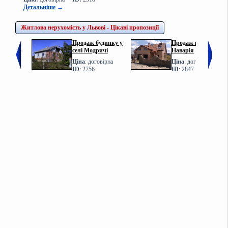
Детальніше
→
Житлова нерухомість у Львові - Цікаві пропозиції
Продаж будинку у
Продаж котеджу у с.
селі Модричі
Наварія
Ціна
: договірна
Ціна
: договірна
ID
: 2756
ID
: 2847