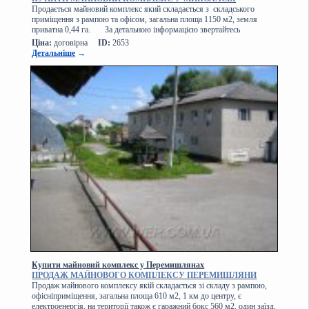
Продається майновий комплекс який складається з складського
приміщення з рампою та офісом, загальна площа 1150 м2, земля
приватна 0,44 га. За детальною інформацією звертайтесь
Ціна:
договірна
ID:
2653
Детальніше
→
Купити майновий комплекс у Перемишлянах
ПРОДАЖ МАЙНОВОГО КОМПЛЕКСУ ПЕРЕМИШЛЯНИ
Продаж майнового комплексу якій складається зі складу з рампою,
офісніприміщення, загальна площа 610 м2, 1 км до центру, є
електроенергія, на території також є гаражний бокс 560 м2, один заїзд,