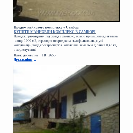
Продаж майнового комплексу у Самборі
КУПИТИ МАЙНОВИЙ КОМПЛЕКС В САМБОРІ
Продаж приміщення під склад з рампою, офісні приміщення,загальна
площа 1000 м2, територія огороджена, заасфальтована,є усі
комунікації; вода,електроенергія. опалення. земельна ділянка 0,43 га,
в користуванні
Ціна:
договірна
ID:
2656
Детальніше
→