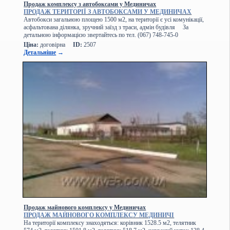
Продаж комплексу з автобоксами у Мединичах
ПРОДАЖ ТЕРИТОРІЇ З АВТОБОКСАМИ У МЕДИНИЧАХ
Автобокси загальною площею 1500 м2, на території є усі комунікації,
асфальтована ділянка, зручний заїзд з траси, адмін будівля За
детальною інформацією звертайтесь по тел. (067) 748-745-0
Ціна:
договірна
ID:
2507
Детальніше
→
Продаж майнового комплексу у Мединичах
ПРОДАЖ МАЙНОВОГО КОМПЛЕКСУ МЕДИНИЧІ
На території комплексу знаходяться: корівник 1528.5 м2, телятник