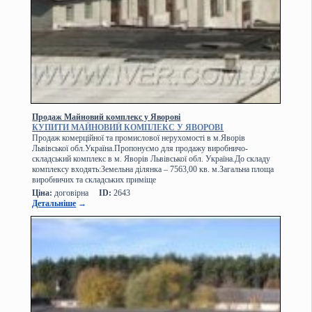
Продаж Майновий комплекс у Яворові
КУПИТИ МАЙНОВИЙ КОМПЛЕКС У ЯВОРОВІ
Продаж комерційної та промислової нерухомості в м.Яворів
Львівської обл.Україна.Пропонуємо для продажу виробничо-
складський комплекс в м. Яворів Львівської обл. Україна.До складу
комплексу входять:Земельна ділянка – 7563,00 кв. м.Загальна площа
виробничих та складських приміще
Ціна:
договірна
ID:
2643
Детальніше
→