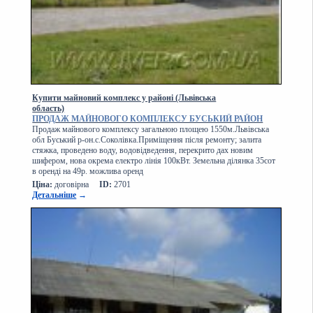
Купити майновий комплекс у районі (Львівська
область)
ПРОДАЖ МАЙНОВОГО КОМПЛЕКСУ БУСЬКИЙ РАЙОН
Продаж майнового комплексу загальною площею 1550м.Львівська
обл Буський р-он.с.Соколівка.Приміщення після ремонту; залита
стяжка, проведено воду, водовідведення, перекрито дах новим
шифером, нова окрема електро лінія 100кВт. Земельна ділянка 35сот
в оренді на 49р. можлива оренд
Ціна:
договірна
ID:
2701
Детальніше
→