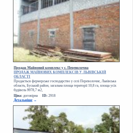
Продаж Майновий комплекс у с. Переволочна
ПРОДАЖ МАЙНОВИХ КОМПЛЕКСІВ У ЛЬВІВСЬКІЙ
ОБЛАСТІ
Продається фермерське господарство у селі Переволочне, Львівська
область, Буський район, загальна площа території 10,8 га, площа усіх
будівель 9978,7 м2,
Ціна:
договірна
ID:
2918
Детальніше
→