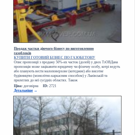
Продаж частки діючого бізнесу по виготовленню
газоблоків
КУПИТИ ГОТОВИЙ БІЗНЕС ПО ГАЗОБЕТОНУ
Опис пропозиції з продажу 50%-их часток (долей) у двох ТзОВДана
пропозиція може зацікавити юридичну чи фізичну особу, котрі ведуть
або планують вести малоповерхове (котеджне) або висотне
будівництво (монолітно-каркасним способом) у Львівській та
прилеглих до неї сусідніх областях. Також
Ціна:
договірна
ID:
2721
Детальніше
→