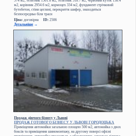
574 м2, телятник 1501.8 м2, телятник 518.7 м2, червоний куток 138.4
м2, корівник 2954.6 м2, кормоцех 334 м2, фундамент стрічковий
бутобетон, стіни цегляні, перекриття шифер, знаходиться
безпосередньо біля траси
Ціна:
договірна
ID:
2506
Детальніше
→
Продаж діючого бізнесу у Львові
ПРОДАЖ ГОТОВОГО БІЗНЕСУ У ЛЬВОВІ ГОРОДОЦЬКА
Приміщення автомийки загальною площею 500 м2, автомийка з двох
боксів та приміщення шиномонтажу, на другому поверсі офісні
приміщення, автомийка продається з обладнанням. земельна ділянка