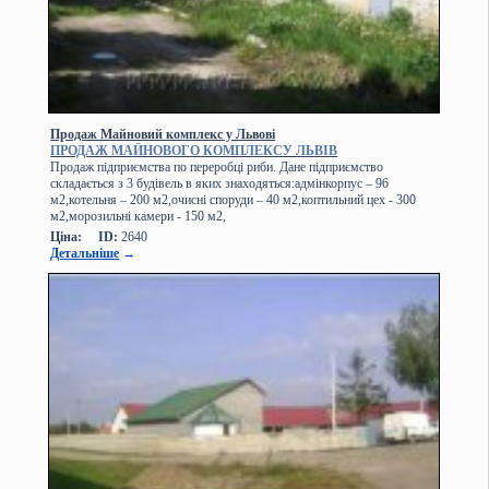
Продаж Майновий комплекс у Львові
ПРОДАЖ МАЙНОВОГО КОМПЛЕКСУ ЛЬВІВ
Продаж підприємства по переробці риби. Дане підприємство
складається з 3 будівель в яких знаходяться:адмінкорпус – 96
м2,котельня – 200 м2,очисні споруди – 40 м2,коптильний цех - 300
м2,морозильні камери - 150 м2,
Ціна:
ID:
2640
Детальніше
→