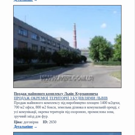
Продаж майнового комплексу Львів: Курмановича
ПРОДАЖ ОКРЕМОЇ ТЕРИТОРІЇ З БУДІВЛЯМИ ЛЬВІВ
Продаж майнового комплексу під виробництво площею 1400 м2цехи,
700 м2 офіси, 800 м2 бокси, земельна ділянка в комунальній оренді, є
усі комунікації, окрема територія під охороною, промислова зона,
зручний заїзд для фур.
Ціна:
договірна
ID:
2650
Детальніше
→