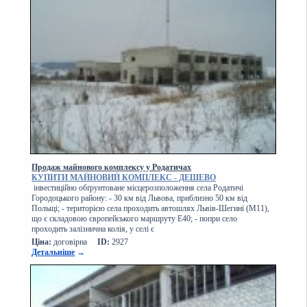
Продаж майнового комплексу у Родатичах
КУПИТИ МАЙНОВИЙ КОМПЛЕКС - ДЕШЕВО
інвестиційно обґрунтоване місцерозположення села Родатичі
Городоцького району: - 30 км від Львова, приблизно 50 км від
Польщі; - територією села проходить автошлях Львів-Шегині (М11),
що є складовою європейського маршруту Е40; - попри село
проходить залізнична колія, у селі є
Ціна:
договірна
ID:
2927
Детальніше
→