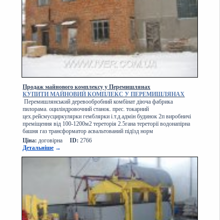
Продаж майнового комплексу у Перемишлянах
КУПИТИ МАЙНОВИЙ КОМПЛЕКС У ПЕРЕМИШЛЯНАХ
Перемишлянський деревообробний комбінат діюча фабрика
пилорама. оциліндровочний станок. прес. токарний
цех.рейсмусциркулярки гемблярки і.т.д.адмін будинок 2п виробничі
преміщення від 100-1200м2 тереторія 2.5гана тереторії водонапірна
башня газ трансформатор асвальтований підїзд норм
Ціна:
договірна
ID:
2766
Детальніше
→