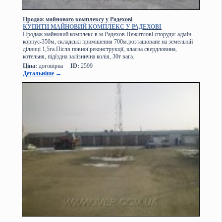
Продаж майнового комплексу у Радехові
КУПИТИ МАЙНОВИЙ КОМПЛЕКС У РАДЕХОВІ
Продаж майновий комплекс в м.Радехов.Нежитлові споруди: адмін
корпус-350м, складські примішення 700м.розташоване на земельній
ділянці 1,5га.Після повної реконструкції, власна свердловина,
котельня, підїздна залізнична колія, 30т вага.
Ціна:
договірна
ID:
2599
Детальніше
→