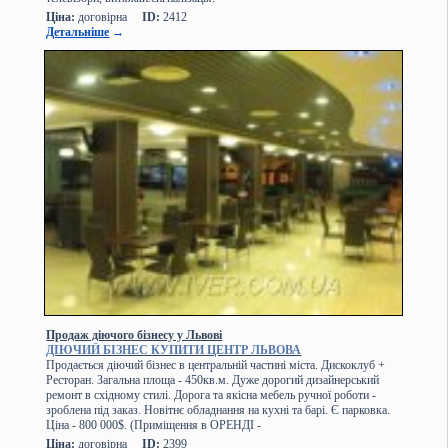
Ціна:
договірна
ID:
2412
Детальніше
→
Продаж діючого бізнесу у Львові
ДІЮЧИЙ БІЗНЕС КУПИТИ ЦЕНТР ЛЬВОВА
Продається діючий бізнес в центральній частині міста. Дискоклуб +
Ресторан. Загальна площа - 450кв.м. Дуже дорогий дизайнерський
ремонт в східному стилі. Дорога та якісна мебель ручної роботи -
зроблена під заказ. Новітнє обладнання на кухні та барі. Є парковка.
Ціна - 800 000$. (Приміщення в ОРЕНДІ -
Ціна:
договірна
ID:
2399