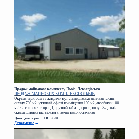
Продаж майнового комплексу Львів: Левандівська
ПРОДАЖ МАЙНОВИХ КОМПЛЕКСІВ ЛЬВІВ
Окрема територія зі складами вул. Левандівська загальна площа
складу 700 м2 цегляний, офісні приміщення 100 м2, автобокси 100
м2, 65 сот землі в оренді, зручний заїзд з дороги, поруч З/Д колія,
окрема ділянка під забудову, немає водопостачання
Ціна:
договірна
ID:
2649
Детальніше
→