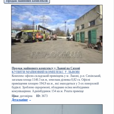
Продаж майнових комплексів
Продаж майнового комплексу у Львові на Сихові
КУПИТИ МАЙНОВИЙ КОМПЛЕКС У ЛЬВОВІ
Комплекс офісно-складський приміщень у м. Львові, р-н. Сихівський,
загальна площа 1146.3 кв.м, земельна ділянка 0,82 га. Офісні
приміщення площею 194,9 кв.м., які знаходяться у 3-ох поверховій
будівлі. Зроблено євроремонт, обладнано всіма необхідними
комунікаціями. Адмінбудинок 154 кв.м. Решта приміще
Ціна:
договірна
ID:
3673
Детальніше
→