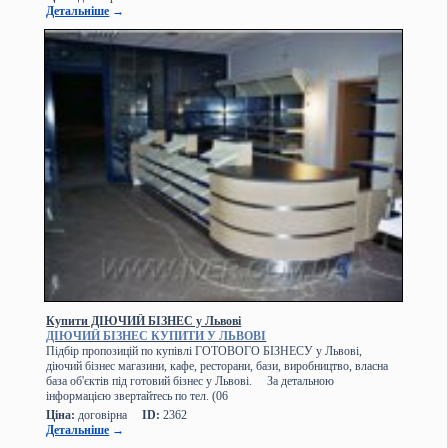
Детальніше
→
Купити ДІЮЧИЙ БІЗНЕС у Львові
ДІЮЧИЙ БІЗНЕС КУПИТИ У ЛЬВОВІ
Підбір пропозицій по купівлі ГОТОВОГО БІЗНЕСУ у Львові,
діючий бізнес магазини, кафе, ресторани, бази, виробництво, власна
база об'єктів під готовий бізнес у Львові. За детальною
інформацією звертайтесь по тел. (06
Ціна:
договірна
ID:
2362
Детальніше
→