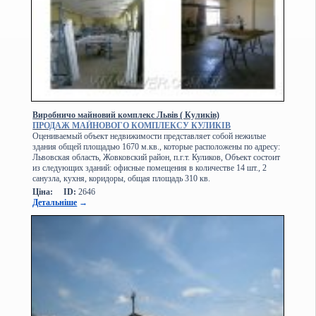
Виробничо майновий комплекс Львів ( Куликів)
ПРОДАЖ МАЙНОВОГО КОМПЛЕКСУ КУЛИКІВ
Оцениваемый объект недвижимости представляет собой нежилые
здания общей площадью 1670 м.кв., которые расположены по адресу:
Львовская область, Жовковский район, п.г.т. Куликов, Объект состоит
из следующих зданий: офисные помещения в количестве 14 шт., 2
санузла, кухня, коридоры, общая площадь 310 кв.
Ціна:
ID:
2646
Детальніше
→