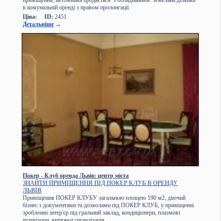
в комунальній оренді з правом пролонгації.
Ціна:
ID:
2451
Детальніше
→
Покер - Клуб оренда Львів: центр міста
ЗНАЙТИ ПРИМІЩЕННЯ ПІД ПОКЕР КЛУБ В ОРЕНДУ
ЛЬВІВ
Приміщення ПОКЕР КЛУБУ загальною площею 190 м2, діючий
бізнес з документами та дозволами під ПОКЕР КЛУБ, у приміщенні
зробленно інтер'єр під гральний заклад, кондиціонери, плазмові
телевізори, витяжки.сигналізація.