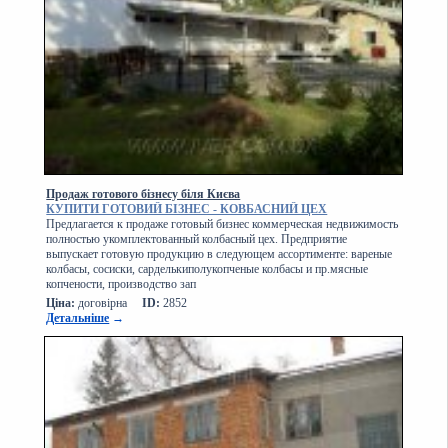
Продаж готового бізнесу біля Києва
КУПИТИ ГОТОВИЙ БІЗНЕС - КОВБАСНИЙ ЦЕХ
Предлагается к продаже готовый бизнес коммерческая недвижимость
полностью укомплектованный колбасный цех. Предприятие
выпускает готовую продукцию в следующем ассортименте: вареные
колбасы, сосиски, сарделькиполукопченые колбасы и пр.мясные
копчености, производство зап
Ціна:
договірна
ID:
2852
Детальніше
→