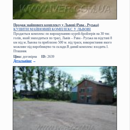
Продаж майнового комплексу у Львові (Рава - Руська)
КУПИТИ МАЙНОВИЙ КОМПЛЕКС У ЛЬВОВІ
Продається комплекс по вирощуванню курей-бройлерів на 30 тис.
голів, який знаходиться по трасі, Львів – Рава - Руська на відстані 8
км від м.Львова та приблизно 500 м. від траси, використання якого
можливе під виробництво та склади.В даний комплекс входить:1.
Пташник
Ціна:
договірна
ID:
2639
Детальніше
→