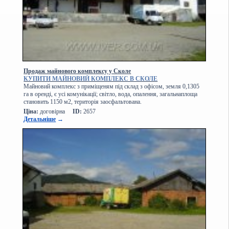
Продаж майнового комплексу у Сколе
КУПИТИ МАЙНОВИЙ КОМПЛЕКС В СКОЛЕ
Майновий комплекс з приміщеням під склад з офісом, земля 0,1305
га в оренді, є усі комунікації; світло, вода, опалення, загальнаплоща
становить 1150 м2, територія заосфальтована.
Ціна:
договірна
ID:
2657
Детальніше
→