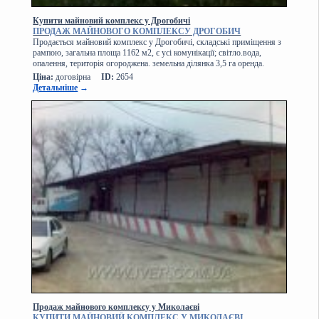
Купити майновий комплекс у Дрогобичі
ПРОДАЖ МАЙНОВОГО КОМПЛЕКСУ ДРОГОБИЧ
Продається майновий комплекс у Дрогобичі, складські приміщення з
рампою, загальна площа 1162 м2, є усі комунікації; світло.вода,
опалення, територія огороджена. земельна ділянка 3,5 га оренда.
Ціна:
договірна
ID:
2654
Детальніше
→
Продаж майнового комплексу у Миколаєві
КУПИТИ МАЙНОВИЙ КОМПЛЕКС У МИКОЛАЄВІ