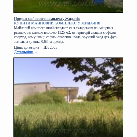
Продаж майнового комплексу Жидачів
КУПИТИ МАЙНОВИЙ КОМПЛЕКС У ЖИДАЧІВІ
Майновий комплекс який складається з складських приміщень з
рампою загальною площею 1325 м2, на територіі складів є офісна
споруда, комунікації світло, опалення, вода, зручний заїзд для фур,
земельна ділянка 0,63 га оренда.
Ціна:
договірна
ID:
2655
Детальніше
→