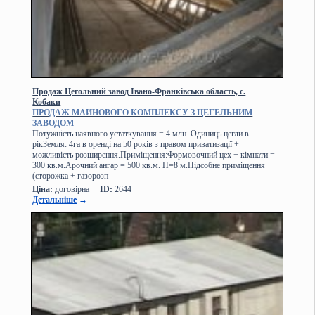
Продаж Цегольний завод Івано-Франківська область, с.
Кобаки
ПРОДАЖ МАЙНОВОГО КОМПЛЕКСУ З ЦЕГЕЛЬНИМ
ЗАВОДОМ
Потужність наявного устаткування = 4 млн. Одиниць цегли в
рікЗемля: 4га в оренді на 50 років з правом приватизації +
можливість розширення.Приміщення:Формовочний цех + кімнати =
300 кв.м.Арочний ангар = 500 кв.м. H=8 м.Підсобне приміщення
(сторожка + газорозп
Ціна:
договірна
ID:
2644
Детальніше
→