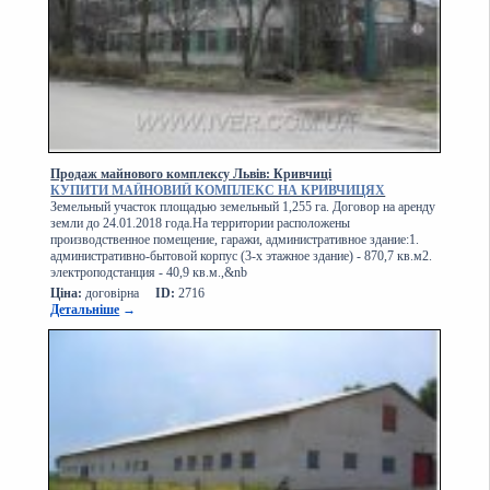
Продаж майнового комплексу Львів: Кривчиці
КУПИТИ МАЙНОВИЙ КОМПЛЕКС НА КРИВЧИЦЯХ
Земельный участок площадью земельный 1,255 га. Договор на аренду
земли до 24.01.2018 года.На территории расположены
производственное помещение, гаражи, административное здание:1.
административно-бытовой корпус (3-х этажное здание) - 870,7 кв.м2.
электроподстанция - 40,9 кв.м.,&nb
Ціна:
договірна
ID:
2716
Детальніше
→