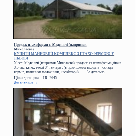
Продаж птахоферми с. Меденичі (напрямок
Миколаєва)
КУПИТИ МАЙНОВИЙ КОМПЛЕКС З ПТАХОФЕРМОЮ У
ЛЬВОВІ
У селі Меденичі (напрямок Миколаєва) продається птахоферма діюча
3,5 тис. кв.м., землі 34 гектари . (в приміщення входять - склади
кормів, пташники молочники, інкубатори) За детально
Ціна:
договірна
ID:
2645
Детальніше
→