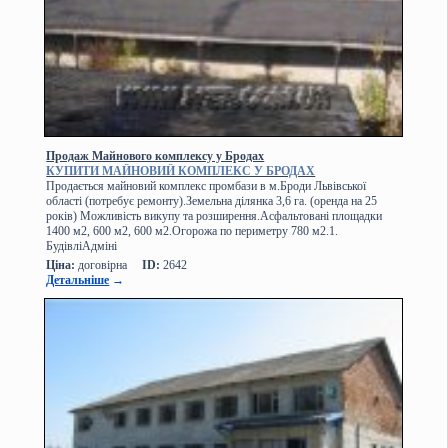
Продаж Майнового комплексу у Бродах
КУПИТИ МАЙНОВИЙ КОМПЛЕКС У БРОДАХ
Продається майновий комплекс промбази в м.Броди Львівської
області (потребує ремонту).Земельна ділянка 3,6 га. (оренда на 25
років) Можливість викупу та розширення.Асфальтовані площадки
1400 м2, 600 м2, 600 м2.Огорожа по периметру 780 м2.1.
БудівліАдміні
Ціна:
договірна
ID:
2642
Детальніше
→