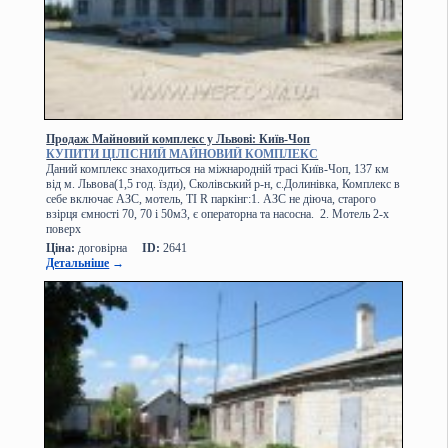
Продаж Майновий комплекс у Львові: Київ-Чоп
КУПИТИ ЦІЛІСНИЙ МАЙНОВИЙ КОМПЛЕКС
Даний комплекс знаходиться на міжнародній трасі Київ-Чоп, 137 км
від м. Львова(1,5 год. їзди), Сколівський р-н, с.Долинівка, Комплекс в
себе включає АЗС, мотель, ТІ R паркінг:1. АЗС не діюча, старого
взірця ємності 70, 70 і 50м3, є операторна та насосна. 2. Мотель 2-х
поверх
Ціна:
договірна
ID:
2641
Детальніше
→