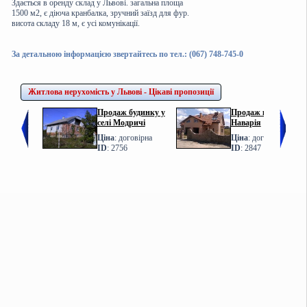
Здається в оренду склад у Львові. загальна площа
1500 м2, є діюча кранбалка, зручний заїзд для фур.
висота складу 18 м, є усі комунікації.
За детальною інформацією звертайтесь по тел.: (067) 748-745-0
Житлова нерухомість у Львові - Цікаві пропозиції
Продаж будинку у
Продаж котеджу у с.
селі Модричі
Наварія
Ціна
: договірна
Ціна
: договірна
ID
: 2756
ID
: 2847