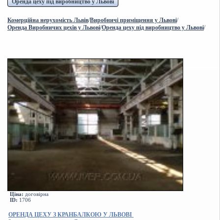
Оренда цеху під виробництво у Львові
Комерційна нерухомість Львів
/
Виробничі приміщення у Львові
/
Оренда Виробничих цехів у Львові
/
Оренда цеху під виробництво у Львові
/
Ціна:
договірна
ID:
1706
ОРЕНДА ЦЕХУ З КРАНБАЛКОЮ У ЛЬВОВІ