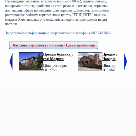
Приміщення магазину загальною площею 800 м2, перший поверх,
панорамні витрини, зроблено якісний ремонт, є опалення, парковка
для машин, офісні приміщення для персоналу, інтернет, приміщення
розташоване поблизу торгівельного центру "ЕПІЦЕНТР" який на
Богдана Хмельницького, є можливість поділити приміщення на дві
частини.
За детальною інформацією звертайтесь по телефону 067 7487450
Житлова нерухомість у Львові - Цікаві пропозиції
Продаж будинку у
Продаж котеджу у с.
селі Модричі
Наварія
Ціна
: договірна
Ціна
: договірна
ID
: 2756
ID
: 2847