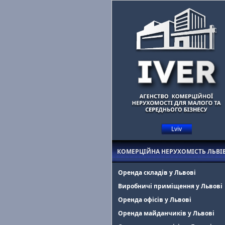
Lviv
Маєте комерційну нерухомість у Львові?
Допоможемо знайти оре
КОМЕРЦІЙНА НЕРУХОМІСТЬ ЛЬВІ
Оренда складів у Львові
Виробничі приміщення у Львові
Оренда офісів у Львові
Оренда майданчиків у Львові