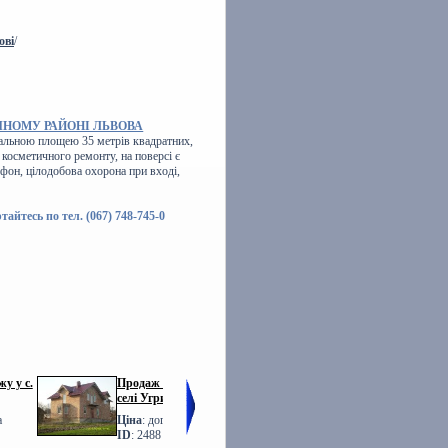
ові
/
ЧНОМУ РАЙОНІ ЛЬВОВА
альною площею 35 метрів квадратних,
косметичного ремонту, на поверсі є
лефон, цілодобова охорона при вході,
тайтесь по тел. (067) 748-745-0
у у с.
Продаж БУДИНКУ у
Фото Продаж
селі Угринів
ТАУНХАУСІВ Львів
Шевченка
а
Ціна
: договірна
Ціна
: договірна
ID
: 2488
ID
: 1760