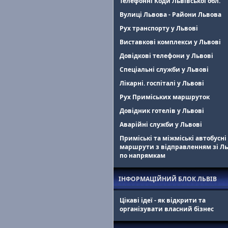
Телефонні Коди Львівської обл.
Вулиці Львова - Райони Львова
Рух транспорту у Львові
Виставкові комплекси у Львові
Довідкові телефони у Львові
Спеціальні служби у Львові
Лікарні. госпіталі у Львові
Рух Приміських маршруток
Довідник готелів у Львові
Аварійні служби у Львові
Приміські та міжміські автобусні
маршрути з відправленням зі Л
по напрямкам
ІНФОРМАЦІЙНИЙ БЛОК ЛЬВІВ
Цікаві ідеї - як відкрити та
організувати власний бізнес