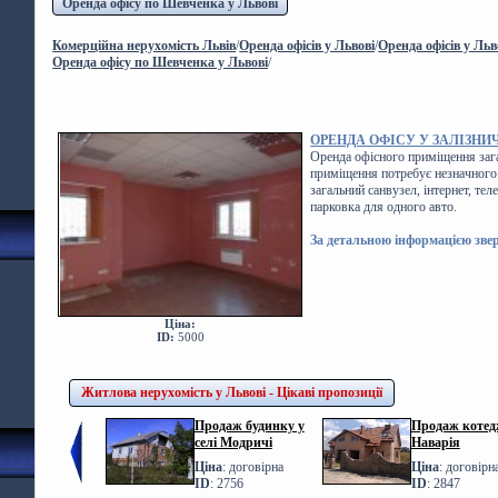
Оренда офісу по Шевченка у Львові
Комерційна нерухомість Львів
/
Оренда офісів у Львові
/
Оренда офісів у Льв
Оренда офісу по Шевченка у Львові
/
ОРЕНДА ОФІСУ У ЗАЛІЗНИ
Оренда офісного приміщення заг
приміщення потребує незначного 
загальний санвузел, інтернет, те
парковка для одного авто.
За детальною інформацією звер
Ціна:
ID:
5000
Житлова нерухомість у Львові - Цікаві пропозиції
Продаж будинку у
Продаж котедж
селі Модричі
Наварія
Ціна
: договірна
Ціна
: договірн
ID
: 2756
ID
: 2847