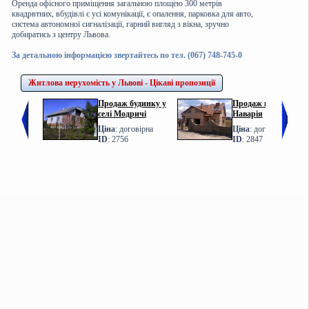
Оренда офісного приміщення загальною площею 300 метрів
квадрвтних, вбудівлі є усі комунікації, є опалення, парковка для авто,
система автономної сигналізації, гарний вигляд з вікна, зручно
добиратись з центру Львова.
За детальною інформацією звертайтесь по тел. (067) 748-745-0
Житлова нерухомість у Львові - Цікаві пропозиції
Продаж будинку у
Продаж котеджу у с.
селі Модричі
Наварія
Ціна
: договірна
Ціна
: договірна
ID
: 2756
ID
: 2847