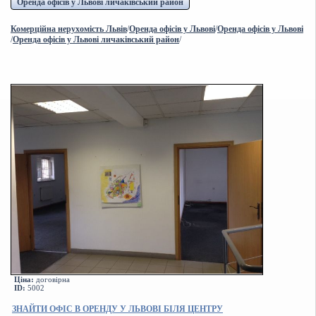
Оренда офісів у Львові личаківський район
Комерційна нерухомість Львів
/
Оренда офісів у Львові
/
Оренда офісів у Львові
/
Оренда офісів у Львові личаківський район
/
Ціна:
договірна
ID:
5002
ЗНАЙТИ ОФІС В ОРЕНДУ У ЛЬВОВІ БІЛЯ ЦЕНТРУ