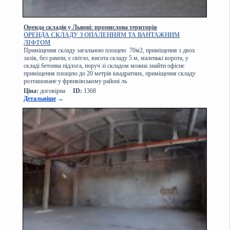
Оренда складів у Львові: промислова територія
ОРЕНДА СКЛАДУ З ОПАЛЕННЯМ ТА ВАНТАЖНИМ
ЛІФТОМ
Приміщення складу загальною площею 70м2, приміщення з двох
залів, без рампи, є світло, висота складу 5 м, маленькі ворота, у
складі бетонна підлога, поруч зі складом можна знайти офісне
приміщення площею до 20 метрів квадратних, приміщення складу
розташоване у фрвнківському районі ль
Ціна:
договірна
ID:
1368
Детальніше
→