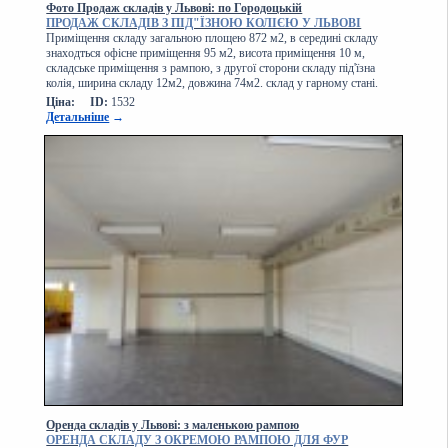
Фото Продаж складів у Львові: по Городоцькій
ПРОДАЖ СКЛАДІВ З ПІД"ЇЗНОЮ КОЛІЄЮ У ЛЬВОВІ
Приміщення складу загальною площею 872 м2, в середині складу
знаходться офісне приміщення 95 м2, висота приміщення 10 м,
складське приміщення з рампою, з другої сторони складу під'їзна
колія, ширина складу 12м2, довжина 74м2. склад у гарному стані.
Ціна:
ID:
1532
Детальніше
→
Оренда складів у Львові: з маленькою рампою
ОРЕНДА СКЛАДУ З ОКРЕМОЮ РАМПОЮ ДЛЯ ФУР