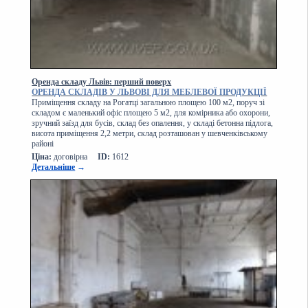
Оренда складу Львів: перший поверх
ОРЕНДА СКЛАДІВ У ЛЬВОВІ ДЛЯ МЕБЛЕВОЇ ПРОДУКЦІЇ
Приміщення складу на Рогатці загальною площею 100 м2, поруч зі
складом є маленький офіс площею 5 м2, для комірника або охорони,
зручний заїзд для бусів, склад без опалення, у складі бетонна підлога,
висота приміщення 2,2 метри, склад розташован у шевченківському
районі
Ціна:
договірна
ID:
1612
Детальніше
→