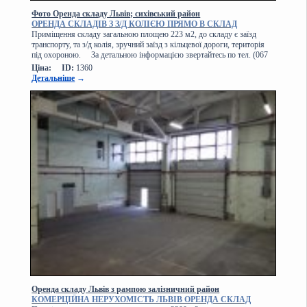
Фото Оренда складу Львів; сихівський район
ОРЕНДА СКЛАДІВ З З/Д КОЛІЄЮ ПРЯМО В СКЛАД
Приміщення складу загальною площею 223 м2, до складу є заїзд
транспорту, та з/д колія, зручний заїзд з кільцевої дороги, територія
під охороною. За детальною інформацією звертайтесь по тел. (067
Ціна:
ID:
1360
Детальніше
→
Оренда складу Львів з рампою залізничний район
КОМЕРЦІЙНА НЕРУХОМІСТЬ ЛЬВІВ ОРЕНДА СКЛАД