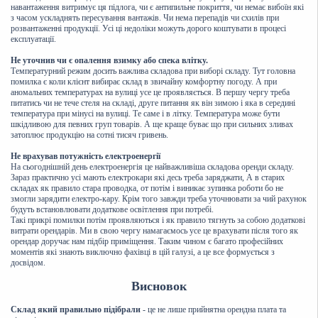
навантаження витримує ця підлога, чи є антипильне покриття, чи немає вибоїн які
з часом ускладнять пересування вантажів. Чи нема перепадів чи схилів при
розвантаженні продукції. Усі ці недоліки можуть дорого коштувати в процесі
експлуатації.
Не уточнив чи є опалення взимку або спека влітку.
Температурний режим досить важлива складова при виборі складу. Тут головна
помилка є коли клієнт вибирає склад в звичайну комфортну погоду. А при
аномальних температурах на вулиці усе це проявляється. В першу чергу треба
питатись чи не тече стеля на складі, друге питання як він зимою і яка в середині
температура при мінусі на вулиці. Те саме і в літку. Температура може бути
шкідливою для певних груп товарів. А ще краще буває що при сильних зливах
затоплює продукцію на сотні тисяч гривень.
Не врахував потужність електроенергії
На сьогоднішній день електроенергія це найважливіша складова оренди складу.
Зараз практично усі мають електрокари які десь треба заряджати, А в старих
складах як правило стара проводка, от потім і виникає зупинка роботи бо не
змогли зарядити електро-кару. Крім того завжди треба уточнювати за чий рахунок
будуть встановлювати додаткове освітлення при потребі.
Такі прикрі помилки потім проявляються і як правило тягнуть за собою додаткові
витрати орендарів. Ми в свою чергу намагаємось усе це врахувати після того як
орендар доручає нам підбір приміщення. Таким чином є багато професійних
моментів які знають виключно фахівці в цій галузі, а це все формується з
досвідом.
Висновок
Склад який правильно підібрали
- це не лише прийнятна орендна плата та