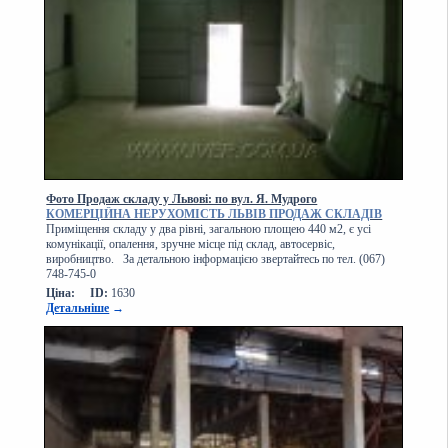
Фото Продаж складу у Львові: по вул. Я. Мудрого
КОМЕРЦІЙНА НЕРУХОМІСТЬ ЛЬВІВ ПРОДАЖ СКЛАДІВ
Приміщення складу у два рівні, загальною площею 440 м2, є усі
комунікації, опалення, зручне місце під склад, автосервіс,
виробництво. За детальною інформацією звертайтесь по тел. (067)
748-745-0
Ціна:
ID:
1630
Детальніше
→