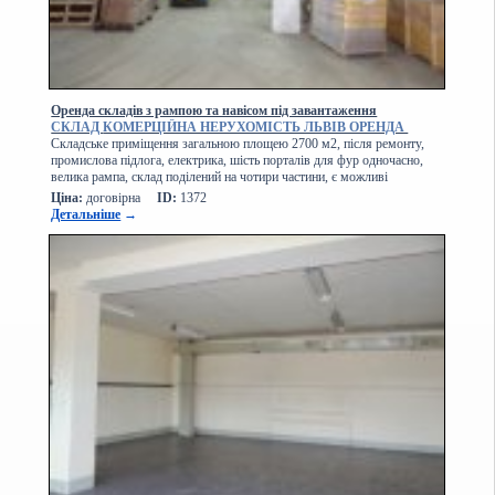
Оренда складів з рампою та навісом під завантаження
СКЛАД
КОМЕРЦІЙНА НЕРУХОМІСТЬ ЛЬВІВ ОРЕНДА
Складське приміщення загальною площею 2700 м2, після ремонту,
промислова підлога, електрика, шість порталів для фур одночасно,
велика рампа, склад поділений на чотири частини, є можливі
Ціна:
договірна
ID:
1372
Детальніше
→