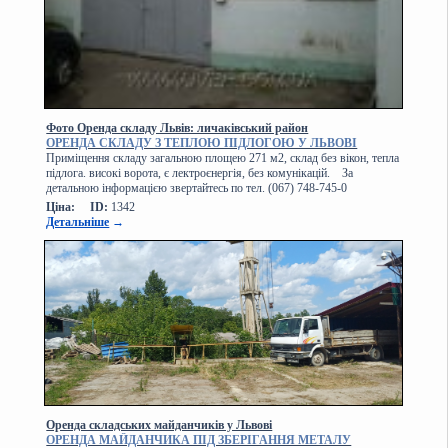
Фото Оренда складу Львів: личаківський район
ОРЕНДА СКЛАДУ З ТЕПЛОЮ ПІДЛОГОЮ У ЛЬВОВІ
Приміщення складу загальною площею 271 м2, склад без вікон, тепла
підлога. високі ворота, є лектроєнергія, без комунікацій. За
детальною інформацією звертайтесь по тел. (067) 748-745-0
Ціна:
ID:
1342
Детальніше
→
Оренда складських майданчиків у Львові
ОРЕНДА МАЙДАНЧИКА ПІД ЗБЕРІГАННЯ МЕТАЛУ