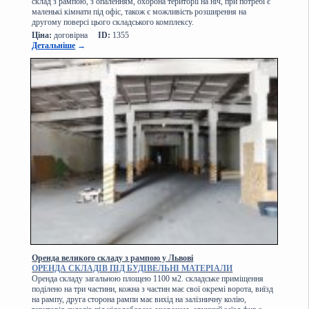
склад з рампою, з опаленням, охорона території на ніч, при потребі є
маленькі кімнати під офіс, також є можливість розширення на
другому поверсі цього складського комплексу.
Ціна:
договірна
ID:
1355
Детальніше
→
Оренда великого складу з рампою у Львові
ОРЕНДА СКЛАДІВ ПІД БУДІВЕЛЬНІ МАТЕРІАЛИ
Оренда складу загальною площею 1100 м2. складське приміщення
поділено на три частини, кожна з частин має свої окремі ворота, виїзд
на рампу, друга сторона рампи має вихід на залізничну колію,