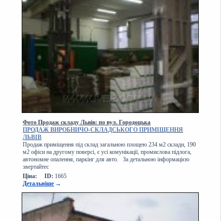
Фото Продаж складу Львів: по вул. Городоцька
ПРОДАЖ ВИРОБНИЧО-СКЛАДСЬКОГО ПРИМІЩЕННЯ
ЛЬВІВ
Продаж приміщення під склад загальною площею 234 м2 склади, 190
м2 офіси на другому поверсі, є усі комунікації, промислова підлога,
автономне опалення, паркінг для авто. За детальною інформацією
звертайтес
Ціна:
ID:
1665
Детальніше
→