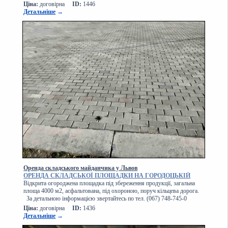
Ціна:
договірна
ID:
1446
Детальніше
→
Оренда складського майданчика у Львов
ОРЕНДА СКЛАДСЬКОЇ ПЛОЩАДКИ НА ГОРОДОЦЬКІЙ
Відкрита огороджена площадка під збереження продукції, загальна
площа 4000 м2, асфальтована, під охороною, поруч кільцева дорога.
За детальною інформацією звертайтесь по тел. (067) 748-745-0
Ціна:
договірна
ID:
1436
Детальніше
→