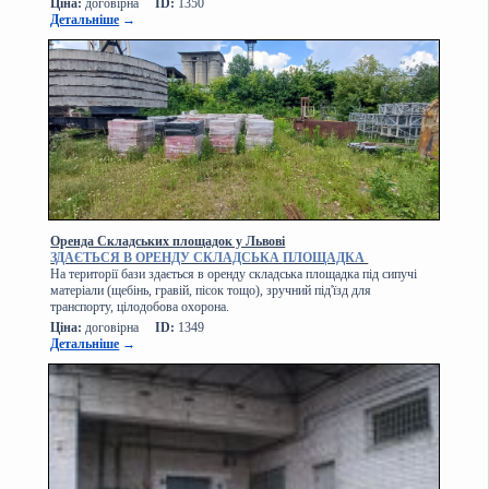
Ціна:
договірна
ID:
1350
Детальніше
→
Оренда Складських площадок у Львові
ЗДАЄТЬСЯ В ОРЕНДУ СКЛАДСЬКА
ПЛОЩАДКА
На території бази здається в оренду складська площадка під сипучі
матеріали (щебінь, гравій, пісок тощо), зручний під'їзд для
транспорту, цілодобова охорона.
Ціна:
договірна
ID:
1349
Детальніше
→