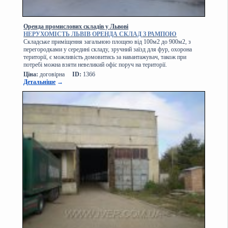
Оренда промислових складів у Львові
НЕРУХОМІСТЬ ЛЬВІВ ОРЕНДА СКЛАД З РАМПОЮ
Складське приміщення загальною площею від 100м2 до 900м2, з
перегородками у середині складу, зручний заїзд для фур, охорона
території, є можливість домовитись за навантажувач, також при
потребі можна взяти невеликий офіс поруч на території.
Ціна:
договірна
ID:
1366
Детальніше
→