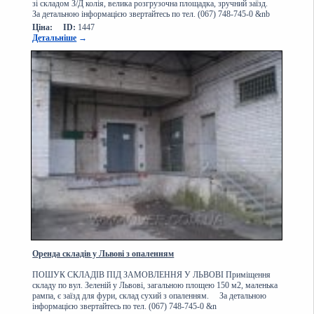
зі складом З/Д колія, велика розгрузочна площадка, зручний заїзд.
За детальною інформацією звертайтесь по тел. (067) 748-745-0 &nb
Ціна:
ID:
1447
Детальніше
→
Оренда складів у Львові з опаленням
ПОШУК СКЛАДІВ ПІД ЗАМОВЛЕННЯ У ЛЬВОВІ Приміщення
складу по вул. Зеленій у Львові, загальною площею 150 м2, маленька
рампа, є заїзд для фури, склад сухий з опаленням. За детальною
інформацією звертайтесь по тел. (067) 748-745-0 &n