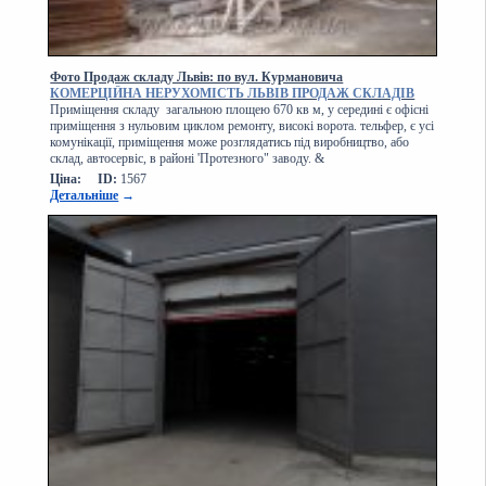
Фото Продаж складу Львів: по вул. Курмановича
КОМЕРЦІЙНА НЕРУХОМІСТЬ ЛЬВІВ ПРОДАЖ СКЛАДІВ
Приміщення складу загальною площею 670 кв м, у середині є офісні
приміщення з нульовим циклом ремонту, високі ворота. тельфер, є усі
комунікації, приміщення може розглядатись під виробництво, або
склад, автосервіс, в районі 'Протезного" заводу. &
Ціна:
ID:
1567
Детальніше
→