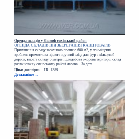
Оренда складів у Львові: сихівський район
ОРЕНДА СКЛАДІВ ПІД ЗБЕРЕГАННЯ КАНЦТОВАРІВ
Приміщення складу загальною площею 600 м2, у приміщенні
зроблена промислова підлога зручний заїзд для фур з кільцевої
дороги, висота складу 6 метрів, цілодобова охорона території, склад
розташован у сихівському районі львова. За дета
Ціна:
договірна
ID:
1389
Детальніше
→