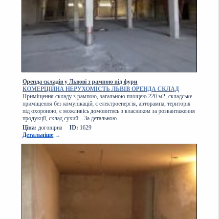
Оренда складів у Львові з рампою під фури
КОМЕРЦІЙНА НЕРУХОМІСТЬ ЛЬВІВ ОРЕНДА СКЛАД
Приміщення складу з рампою, загальною площею 220 м2, складське
приміщення без комунікацій, є електроенергія, авторампа, територія
під охороною, є можливісь домовитись з власником за розвантаження
продукції, склад сухий. За детальною
Ціна:
договірна
ID:
1629
Детальніше
→