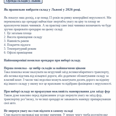
Оренда складів у Львові
Як правильно вибрати склад у Львові у 2026 році.
Як показує наш досвід, а це понад 15 років на ринку комерційної нерухомості. Ми
переконались що орендарі найчастіше звертабть увагу на ціну та площу не
враховуючи інших чинників. А на практиці саме інші чинники визначають чи буде
зручно працювати орендарю на цьому складі.
1. Це загальна площа
2. Висота приміщення складу
3. Наявність рампи
4. Покриття підлоги
5. Температурний режим
6. Офісні приміщення
Найпоширеніші помилки орендаря при виборі складу.
Перша помилка - це вибір складів за найнижчими цінами
Така помилка може вказувати на незручний заїзд великогабаритного транспорту,
або велика відстань від кільцевої дороги, або додаткове облаштування складу за
власний кошт. З часом такі недоліки можуть коштувати досить дорого на відміну
від іншого складу у якому все це враховано та підібрано фахівцями з нерухомості.
При виборі складу не прорахував можливість маневрування для заїзду фур
Також дуже важливо перед підписанням угоди звернути увагу на заїзд фур,
транспортну роз"вязку, та чи інші орендарі не заважають маневру припаркувавши
свої авто.
Не звернув увагу на стан підлоги в самому складі
Стан підлоги насправді має велике значення. У першу чергу треба розуміти яке