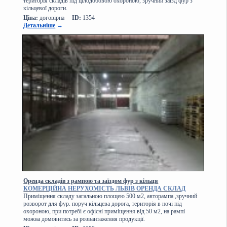
територія складів під цілодобовою охороною, зручний заїзд фур з
кільцевої дороги.
Ціна:
договірна
ID:
1354
Детальніше
→
Оренда складів з рампою та заїздом фур з кільця
КОМЕРЦІЙНА НЕРУХОМІСТЬ ЛЬВІВ ОРЕНДА СКЛАД
Приміщення складу загальною площею 500 м2, авторампа ,зручний
розворот для фур. поруч кільцева дорога, територія в ночі під
охороною, при потребі є офісні приміщення від 50 м2, на рампі
можна домовитись за розвантаження продукції.