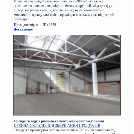
Приміщення складу загальною площею 2200 м2, складське
приміщення з опаленням, підлога бетонна, зручний заїзд для фур з
кільця, погрузка з рампи, поруч з складським комплексом є
можливість орендувати офісні приміщення взалежності від потреб
орендаря.
Ціна:
договірна
ID:
1359
Детальніше
→
Оренда складу з рампою та вантажним ліфтом у львові
ОРЕНДА СКЛАДІВ ПІД ЗБЕРІГАННЯ ПРОДУКТІВ
Складське приміщення загальною площею 710 м2, перший поверх,