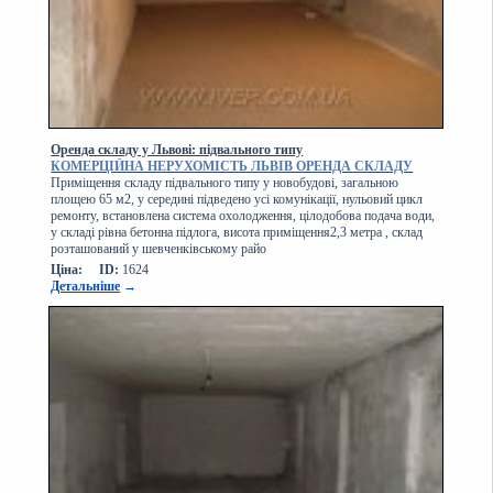
Оренда складу у Львові: підвального типу
КОМЕРЦІЙНА НЕРУХОМІСТЬ ЛЬВІВ ОРЕНДА СКЛАДУ
Приміщення складу підвального типу у новобудові, загальною
площею 65 м2, у середині підведено усі комунікації, нульовий цикл
ремонту, встановлена система охолодження, цілодобова подача води,
у складі рівна бетонна підлога, висота приміщення2,3 метра , склад
розташований у шевченківському райо
Ціна:
ID:
1624
Детальніше
→