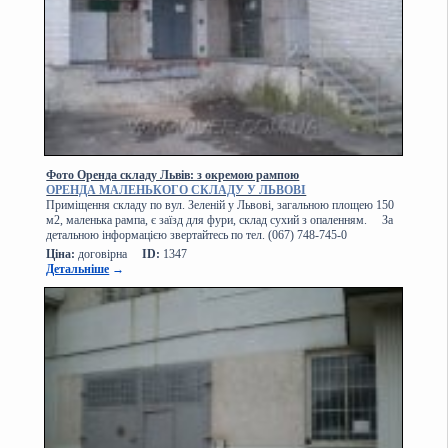
Фото Оренда складу Львів: з окремою рампою
ОРЕНДА МАЛЕНЬКОГО СКЛАДУ У ЛЬВОВІ
Приміщення складу по вул. Зеленій у Львові, загальною площею 150
м2, маленька рампа, є заїзд для фури, склад сухий з опаленням. За
детальною інформацією звертайтесь по тел. (067) 748-745-0
Ціна:
договірна
ID:
1347
Детальніше
→