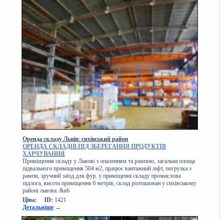
Оренда складу Львів: сихівський район
ОРЕНДА СКЛАДІВ ПІД ЗБЕРЕГАННЯ ПРОДУКТІВ
ХАРЧУВАННЯ
Приміщення складу у Львові з опаленням та рампою, загальна площа
підвального приміщення 504 м2, працює вантажний ліфт, погрузка з
рампи, зручний заїзд для фур. у приміщенні складу промислова
підлога, висота приміщення 6 метрів, склад розташован у сихівському
районі львова. &nb
Ціна:
ID:
1421
Детальніше
→