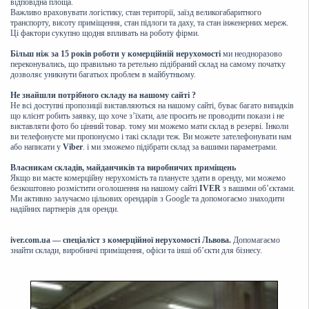
відповідна площа.
Важливо враховувати логістику, стан території, заїзд великогабаритного
транспорту, висоту приміщення, стан підлоги та даху, та стан інженерних мереж.
Ці фактори сукупно щодня впливать на роботу фірми.
Більш ніж за 15 років роботи у комерційній нерухомості
ми неодноразово
переконувались, що правильно та ретельно підібраний склад на самому початку
дозволяє уникнути багатьох проблем в майбутньому.
Не знайшли потрібного складу на нашому сайті ?
Не всі доступні пропозиції виставляються на нашому сайті, буває багато випадків
що клієнт робить заявку, що хоче з’їхати, але просить не проводити покази і не
виставляти фото бо цінний товар. тому ми можемо мати склад в резерві. Інколи
ви телефонуєте ми пропонуємо і такі склади теж. Ви можете зателефонувати нам
або написати у
Viber
. і ми зможемо підібрати склад за вашими параметрами.
Власникам складів, майданчиків та виробничих приміщень
Якщо ви маєте комерційну нерухомість та плануєте здати в оренду, ми можемо
безкоштовно розмістити оголошення на нашому сайті
IVER
з вашими об’єктами.
Ми активно залучаємо цільових орендарів з Google та допомогаємо знаходити
надійних партнерів для оренди.
iver.com.ua — спеціаліст з комерційної нерухомості Львова.
Допомагаємо
знайти склади, виробничі приміщення, офіси та інші об’єкти для бізнесу.