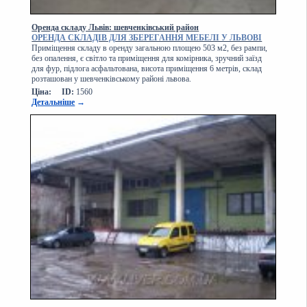
Оренда складу Львів: шевченківський район
ОРЕНДА СКЛАДІВ ДЛЯ ЗБЕРЕГАННЯ МЕБЕЛІ У ЛЬВОВІ
Приміщення складу в оренду загальною площею 503 м2, без рампи,
без опалення, є світло та приміщення для комірника, зручний заїзд
для фур, підлога асфальтована, висота приміщення 6 метрів, склад
розташован у шевченківському районі львова.
Ціна:
ID:
1560
Детальніше
→