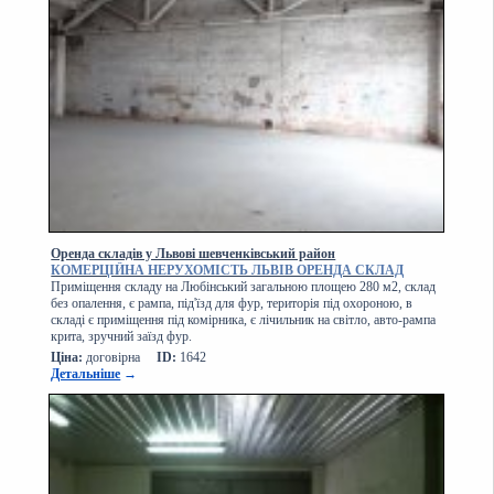
Оренда складів у Львові шевченківський район
КОМЕРЦІЙНА НЕРУХОМІСТЬ ЛЬВІВ ОРЕНДА СКЛАД
Приміщення складу на Любінський загальною площею 280 м2, склад
без опалення, є рампа, під'їзд для фур, територія під охороною, в
складі є приміщення під комірника, є лічильник на світло, авто-рампа
крита, зручний заїзд фур.
Ціна:
договірна
ID:
1642
Детальніше
→