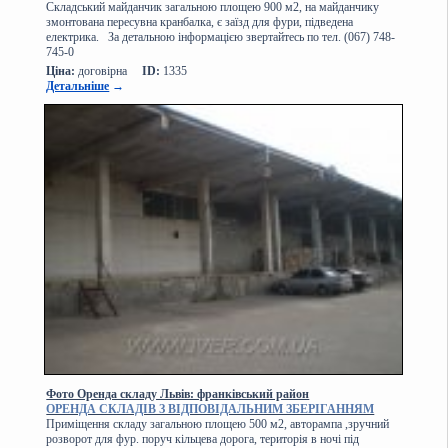
Складський майданчик загальною площею 900 м2, на майданчику
змонтована пересувна кранбалка, є заїзд для фури, підведена
електрика. За детальною інформацією звертайтесь по тел. (067) 748-
745-0
Ціна:
договірна
ID:
1335
Детальніше
→
Фото Оренда складу Львів: франківський район
ОРЕНДА СКЛАДІВ З ВІДПОВІДАЛЬНИМ ЗБЕРІГАННЯМ
Приміщення складу загальною площею 500 м2, авторампа ,зручний
розворот для фур. поруч кільцева дорога, територія в ночі під