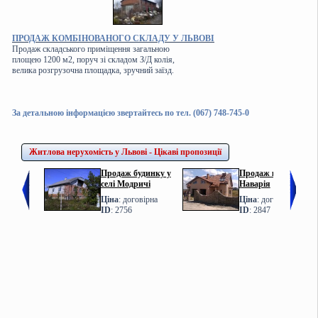
ПРОДАЖ КОМБІНОВАНОГО СКЛАДУ У ЛЬВОВІ
Продаж складського приміщення загальною
площею 1200 м2, поруч зі складом З/Д колія,
велика розгрузочна площадка, зручний заїзд.
За детальною інформацією звертайтесь по тел. (067) 748-745-0
Житлова нерухомість у Львові - Цікаві пропозиції
Продаж будинку у
Продаж котеджу у с.
селі Модричі
Наварія
Ціна
: договірна
Ціна
: договірна
ID
: 2756
ID
: 2847