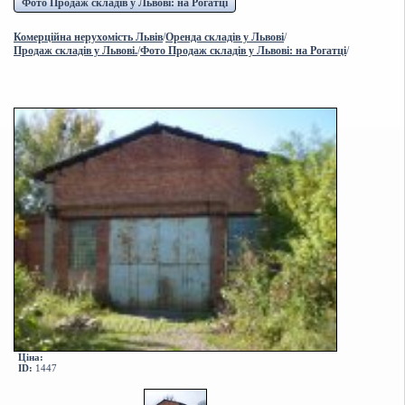
Фото Продаж складів у Львові: на Рогатці
Комерційна нерухомість Львів
/
Оренда складів у Львові
/
Продаж складів у Львові.
/
Фото Продаж складів у Львові: на Рогатці
/
Ціна:
ID:
1447