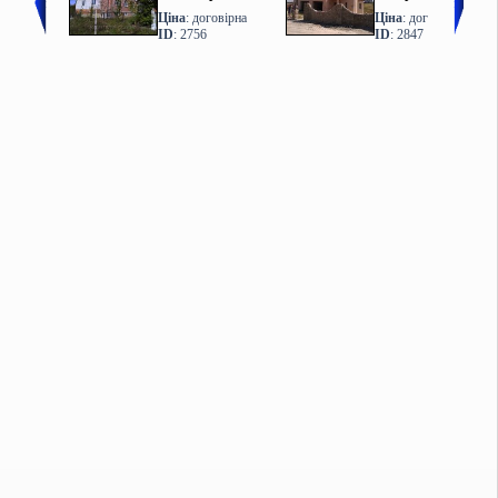
Ціна
: договірна
Ціна
: договірна
ID
: 2756
ID
: 2847