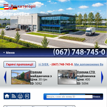
Всі категорії
Фотогалерея
Меню
о ваш об'єкт на сайті IVER.
Гарячі пропозиції
- (067) 748-745-0.
Ми допоможемо Вам
підш
Оренда
Оренда СТО з
майданчика з
підйомниками у
Ціна
: 30 грн
Ціна
: 400
кран-балкою у
Львові
ID
: 5092
ID
: 5094
Львові