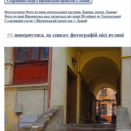
Старовинні сходи у Вірменський провулок у Львові
Фотогалерея
/
Фото вулиць центральної частини Львова: центр Львова
/
Фото вулиці Вірменська яка тягнеться від пощі Музейної до Театральної
/
Старовинні сходи у Вірменський провулок у Львові
/
<< повернутись до списку фотографій цієї вулиці