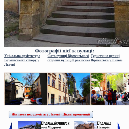
Фотографії цієї ж вулиці:
Унікальна архітектура
Фото вулиці Вірменська зі
Туристи на вулиці
Вірменського собору у
сторони вулиці Краківська
Вірменська у Львові
Львові
Житлова нерухомість у Львові - Цікаві пропозиції
Продаж будинку у
Продаж котеджу у с.
селі Модричі
Наварія