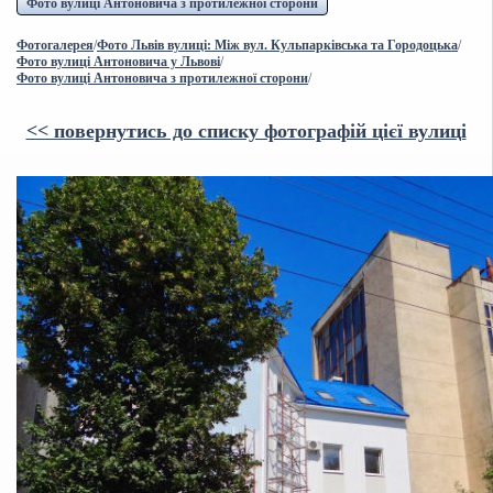
Фото вулиці Антоновича з протилежної сторони
Фотогалерея
/
Фото Львів вулиці: Між вул. Кульпарківська та Городоцька
/
Фото вулиці Антоновича у Львові
/
Фото вулиці Антоновича з протилежної сторони
/
<< повернутись до списку фотографій цієї вулиці