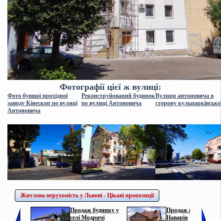
Фотографії цієї ж вулиці:
Фото бувшої прохідної
Реконструйований будинок
Вулиця антоновича в
заводу Кінескоп по вулиці
по вулиці Антоновича
сторону кульпарківсько
Антоновича
Житлова нерухомість у Львові - Цікаві пропозиції
Продаж будинку у
Продаж котеджу у с.
селі Модричі
Наварія