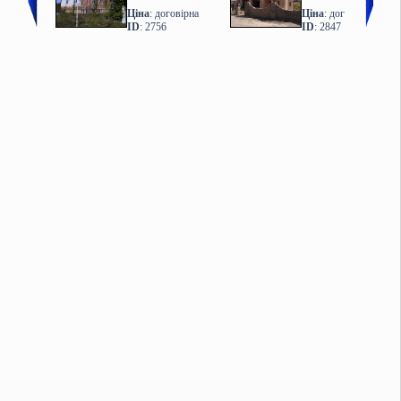
Ціна
: договірна
Ціна
: договірна
ID
: 2756
ID
: 2847