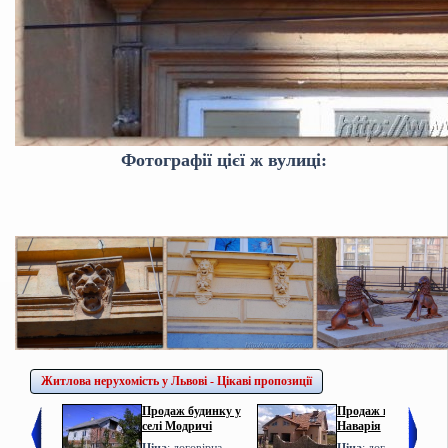
Фотографії цієї ж вулиці:
Житлова нерухомість у Львові - Цікаві пропозиції
Продаж будинку у
Продаж котеджу у с.
селі Модричі
Наварія