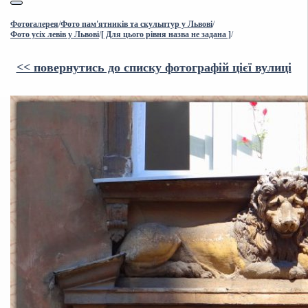
Фотогалерея
/
Фото пам'ятників та скульптур у Львові
/
Фото усіх левів у Львові
/
[ Для цього рівня назва не задана ]
/
<< повернутись до списку фотографій цієї вулиці