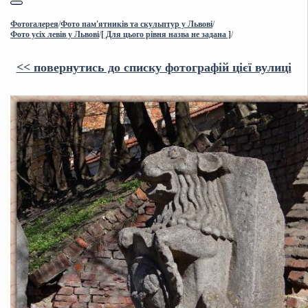
Фотогалерея
/
Фото пам'ятників та скульптур у Львові
/
Фото усіх левів у Львові
/
[ Для цього рівня назва не задана ]
/
<< повернутись до списку фотографій цієї вулиці