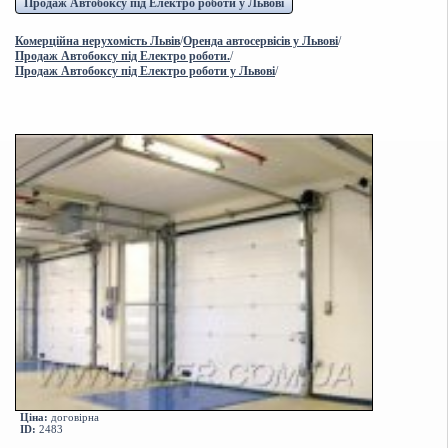
Продаж Автобоксу під Електро роботи у Львові
Комерційна нерухомість Львів
/
Оренда автосервісів у Львові
/
Продаж Автобоксу під Електро роботи.
/
Продаж Автобоксу під Електро роботи у Львові
/
Ціна:
договірна
ID:
2483