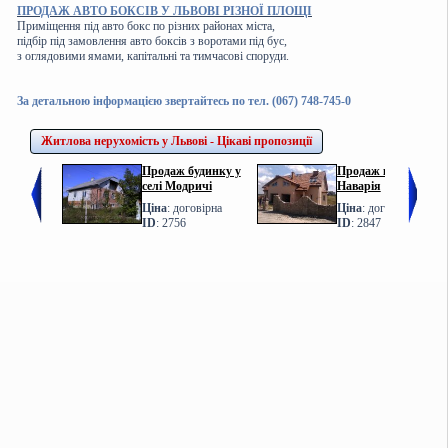
ПРОДАЖ АВТО БОКСІВ У ЛЬВОВІ РІЗНОЇ ПЛОЩІ
Приміщення під авто бокс по різних районах міста,
підбір під замовлення авто боксів з воротами під бус,
з оглядовими ямами, капітальні та тимчасові споруди.
За детальною інформацією звертайтесь по тел. (067) 748-745-0
Житлова нерухомість у Львові - Цікаві пропозиції
Продаж будинку у
Продаж котеджу у с.
селі Модричі
Наварія
Ціна
: договірна
Ціна
: договірна
ID
: 2756
ID
: 2847