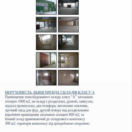
НЕРУХОМІСТЬ ЛЬВІВ ОРЕНДА СКЛАДІВ КЛАСУ А
Приміщення новозбудованого складу класу "А" загальною
площею 1000 м2, на складі є роздягалка, душові, санвузли,
підлога промислова, два тельфери, автономне опалення,
зручний заїзд для фур, другий поверх над роздягалками
виробничі приміщення загальною площею 800 м2, та
бічний склад примикаючий до складсикого комплексу
300 м2. територія комплексу під цілодобовою охороною.