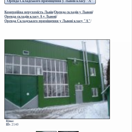
Оренда Складcького приміщення у Львові класу "A"
Комерційна нерухомість Львів
/
Оренда складів у Львові
/
Оренда складів класу A у Львові
/
Оренда Складcького приміщення у Львові класу "A"
/
Ціна:
ID:
2140