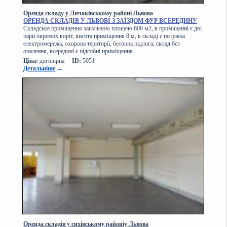
Оренда складу у Личаківському районі Львова
ОРЕНДА СКЛАДІВ У ЛЬВОВІ З ЗАЇЗДОМ ФУР ВСЕРЕДИНУ
Складське приміщення загальною площею 600 м2, в приміщенні є дві
пари окремих воріт, висота приміщення 8 м, в складі є потужна
електромережа, охорона території, бетонна підлога, склад без
опалення, всередині є підсобні приміщення.
Ціна:
договірна
ID:
5051
Детальніше
→
Оренда складів у сихівському районіу Львова