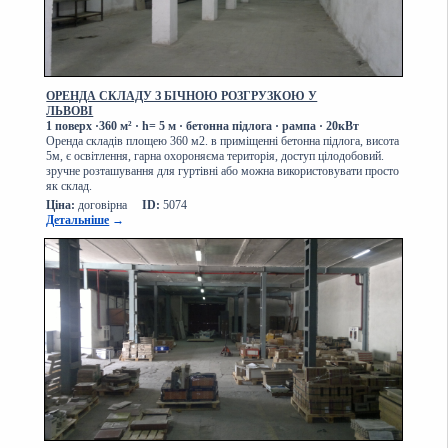
ОРЕНДА СКЛАДУ З БІЧНОЮ РОЗГРУЗКОЮ У
ЛЬВОВІ
1 поверх
·
360 м² · h= 5 м · бетонна підлога · рампа
·
20кВт
Оренда складів площею 360 м2. в приміщенні бетонна підлога, висота
5м, є освітлення, гарна охороняєма територія, доступ цілодобовий.
зручне розташування для гуртівні або можна використовувати просто
як склад.
Ціна:
договірна
ID:
5074
Детальніше
→