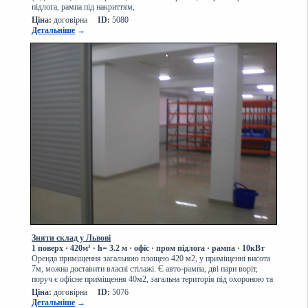
підлога, рампа під накриттям,
Ціна:
договірна
ID:
5080
Детальніше
→
Зняти склад у Львові
1 поверх
· 420
м² · h= 3.2 м · офіс
·
пром підлога · рампа
·
10кВт
Оренда приміщення загальною площею 420 м2, у приміщенні висота
7м, можна доставити власні стілажі. Є авто-рампа, дві пари воріт,
поруч є офісне приміщення 40м2, загальна територія під охороною та
Ціна:
договірна
ID:
5076
Детальніше
→