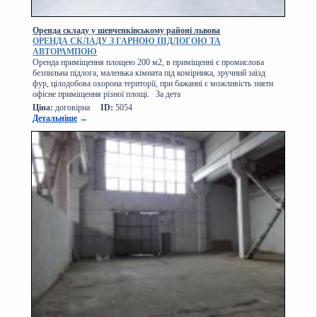
Оренда складу у шевченківському районі львова
ОРЕНДА СКЛАДУ З ГАРНОЮ ПІДЛОГОЮ ТА
АВТОРАМПОЮ
Оренда приміщення площею 200 м2, в приміщенні є промислова
безпильна підлога, маленька кімната під комірника, зручний заїзд
фур, цілодобова охорона території, при бажанні є можливість зняти
офісне приміщення різної площі. За дета
Ціна:
договірна
ID:
5054
Детальніше
→