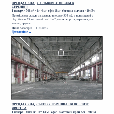
ОРЕНДА СКЛАДУ У ЛЬВОВІ З ОФІСОМ В
СЕРЕДИНІ
1 поверх
·
508 м² · h= 4 м · офіс
18м
·
бетонна підлога
·
10кВт
Приміщення складу загальною площею 508 м2, в приміщенні є
підсобка на 19 м2 та офіс на 18 м2, великі ворота, парковка для
машин, зручне
Ціна:
договірна
ID:
5073
Детальніше
→
ОРЕНДА СКЛАДСЬКОГО ПРИМІЩЕННЯ ПОБЛИЗУ
ЯВОРОВА
1 поверх
·
6900 м² · h= 14 м · офіс
·
мостовий кран 32т
·
50кВт