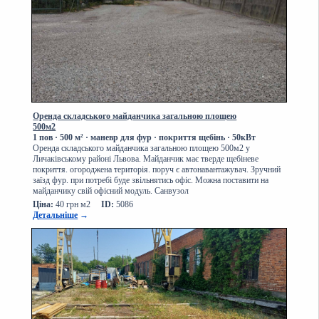
Оренда складського майданчика загальною площею
500м2
1 пов
· 500
м² · маневр для фур · покриття щебінь · 50кВт
Оренда складського майданчика загальною площею 500м2 у
Личаківському районі Львова. Майданчик має тверде щебіневе
покриття. огороджена територія. поруч є автонавантажувач. Зручний
заїзд фур. при потребі буде звільнятись офіс. Можна поставити на
майданчику свій офісний модуль. Санвузол
Ціна:
40 грн м2
ID:
5086
Детальніше
→