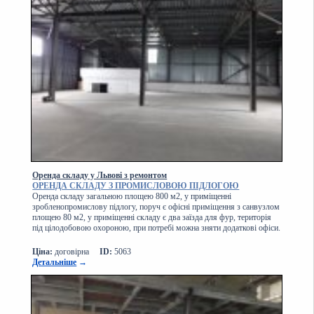
Оренда складу у Львові з ремонтом
ОРЕНДА СКЛАДУ З ПРОМИСЛОВОЮ ПІДЛОГОЮ
Оренда складу загальною площею 800 м2, у приміщенні
зробленопромислову підлогу, поруч є офісні приміщення з санвузлом
площею 80 м2, у приміщенні складу є два заїзда для фур, територія
під цілодобовою охороною, при потребі можна зняти додаткові офіси.
Ціна:
договірна
ID:
5063
Детальніше
→