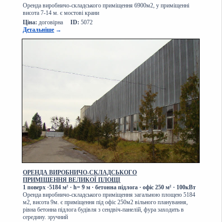
Оренда виробничо-складського приміщення 6900м2, у приміщенні
висота 7-14 м. є мостові крани
Ціна:
договірна
ID:
5072
Детальніше
→
ОРЕНДА ВИРОБНИЧО-СКЛАДСЬКОГО
ПРИМІЩЕННЯ ВЕЛИКОЇ ПЛОЩІ
1 поверх
·
5184 м² · h= 9 м · бетонна підлога · офіс 250
м²
·
100кВт
Оренда виробничо-складського приміщення загальною площею 5184
м2, висота 9м. є приміщення під офіс 250м2 вільного планування,
рівна бетонна підлога будівля з сендвіч-панелій, фура заходить в
середину. зручний