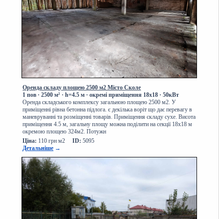
Оренда складу площею 2500 м2 Місто Сколе
1 пов
·
2500 м² · h=4.5 м · окремі приміщення 18х18 · 50кВт
Оренда складського комплексу загальною площею 2500 м2. У
приміщенні рівна бетонна підлога. є декілька воріт що дає перевагу в
маневруванні та розміщенні товарів. Приміщення складу сухе. Висота
приміщення 4.5 м, загальну площу можна поділити на секції 18х18 м
окремою площею 324м2. Потужн
Ціна:
110 грн м2
ID:
5095
Детальніше
→