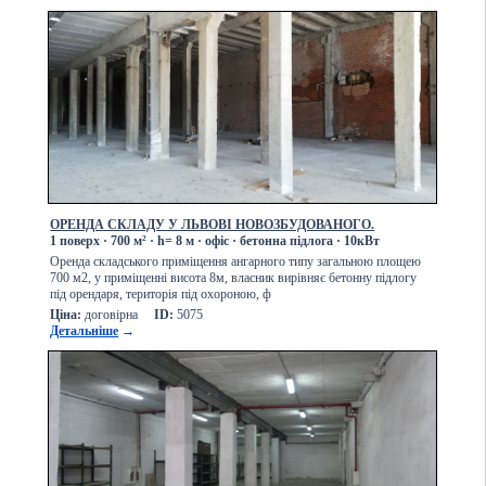
ОРЕНДА СКЛАДУ У ЛЬВОВІ НОВОЗБУДОВАНОГО.
1 поверх
·
700 м² · h= 8 м · офіс
·
бетонна підлога
·
10кВт
Оренда складського приміщення ангарного типу загальною площею
700 м2, у приміщенні висота 8м, власник вирівняє бетонну підлогу
під орендаря, територія під охороною, ф
Ціна:
договірна
ID:
5075
Детальніше
→