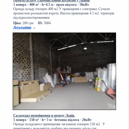
Оренда складу з промисловою підлогою у Львові
1 поверх
·
400 м² · h=4.5 м · пром підлога · 50кВт
Оренда складу площею 400 м2 У приміщенні є єлектрика. Сучасні
промислові ролокасетні ворота. Висота приміщення 4.5 м2. територія
під відеоспостереженням
Ціна:
200 грн
ID:
5084
Детальніше
→
Складське приміщення в оренду Львів.
1 поверх
·
150 м² · h= 5 м · бетонна підлога · 20кВт
Оренда складського приміщення загальною площею 150 м2. У
приміщенні є можливість зробити два окремих заїзда для