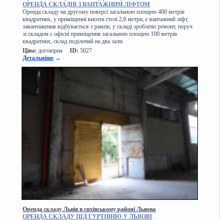
ОРЕНДА СКЛАДІВ З ВАНТАЖНИМ ЛІФТОМ
Оренда складу на другому поверсі загальною площею 400 метрів
квадратних, у приміщенні висота стелі 2,8 метри, є вантажний ліфт,
завантаження відбувається з рампи, у складі зроблено ремонт, поруч
зі складом є офісні приміщення загальною площею 100 метрів
квадратних, склад поділений на два зали.
Ціна:
договірна
ID:
5027
Детальніше
→
Оренда складу Львів в сихівському районі Львова
ОРЕНДА СКЛАДУ ПІД ГУРТІВНЮ У ЛЬВОВІ