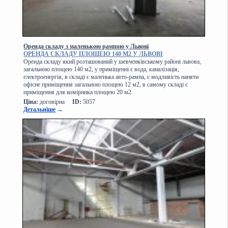
Оренда складу з маленькою рампою у Львові
ОРЕНДА СКЛАДУ ПЛОЩЕЮ 140 М2 У ЛЬВОВІ
Оренда складу який розташований у шевченківському районі львова,
загальною площею 140 м2, у приміщенні є вода, каналізація,
електроенергія, в складі є маленька авто-рампа, є модливість наняти
офісне приміщення загальною площею 12 м2, в самому складі є
приміщення для комірника площею 20 м2.
Ціна:
договірна
ID:
5057
Детальніше
→