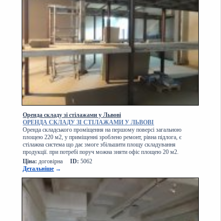
Оренда складу зі стілажами у Львові
ОРЕНДА СКЛАДУ ЗІ СТІЛАЖАМИ У ЛЬВОВІ
Оренда складського проміщення на першому поверсі загальною
площею 220 м2, у приміщенні зроблено ремонт, рівна підлога, є
стілажна система що дає змоге збільшити площу складування
продукції. при потребі поруч можна зняти офіс площею 20 м2.
Ціна:
договірна
ID:
5062
Детальніше
→