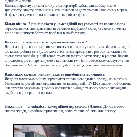
відповідна площа.
Важливо враховувати логістику, стан території, заїзд великогабаритного
транспорту, висоту приміщення, стан підлоги та даху, та стан інженерних мереж.
Ці фактори сукупно щодня впливать на роботу фірми.
Більш ніж за 15 років роботи у комерційній нерухомості
ми неодноразово
переконувались, що правильно та ретельно підібраний склад на самому початку
дозволяє уникнути багатьох проблем в майбутньому.
Не знайшли потрібного складу на нашому сайті ?
Не всі доступні пропозиції виставляються на нашому сайті, буває багато випадків
що клієнт робить заявку, що хоче з’їхати, але просить не проводити покази і не
виставляти фото бо цінний товар. тому ми можемо мати склад в резерві. Інколи
ви телефонуєте ми пропонуємо і такі склади теж. Ви можете зателефонувати нам
або написати у
Viber
. і ми зможемо підібрати склад за вашими параметрами.
Власникам складів, майданчиків та виробничих приміщень
Якщо ви маєте комерційну нерухомість та плануєте здати в оренду, ми можемо
безкоштовно розмістити оголошення на нашому сайті
IVER
з вашими об’єктами.
Ми активно залучаємо цільових орендарів з Google та допомогаємо знаходити
надійних партнерів для оренди.
iver.com.ua — спеціаліст з комерційної нерухомості Львова.
Допомагаємо
знайти склади, виробничі приміщення, офіси та інші об’єкти для бізнесу.