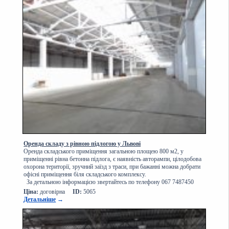
Оренда складу з рівною підлогою у Львові
Оренда складського приміщення загальною площею 800 м2, у
приміщенні рівна бетонна підлога, є наявність авторампи, цілодобова
охорона території, зручний заїзд з траси, при бажанні можна добрати
офісні приміщення біля складського комплексу.
За детальною інформацією звертайтесь по телефону 067 7487450
Ціна:
договірна
ID:
5065
Детальніше
→