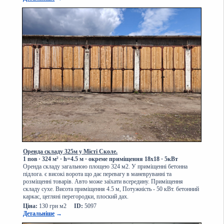
Оренда складу 325м у Місті Сколе.
1 пов
·
324 м² · h=4.5 м · окреме приміщення 18х18 · 5кВт
Оренда складу загальною площею 324 м2. У приміщенні бетонна
підлога. є високі ворота що дає перевагу в маневруванні та
розміщенні товарів. Авто може заїхати всередину. Приміщення
складу сухе. Висота приміщення 4.5 м, Потужність - 50 кВт. бетонний
каркас, цегляні перегородки, плоский дах.
Ціна:
130 грн м2
ID:
5097
Детальніше
→