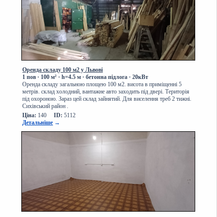
Оренда складу 100 м2 у Львові
1 пов
· 100
м² · h=4.5 м · бетонна підлога · 20кВт
Оренда складу загальною площею 100 м2. висота в приміщенні 5
метрів. склад холодний, вантажне авто заходить під двері. Територія
під охороною. Зараз цей склад зайнятий. Для виселення треб 2 тижні.
Сихівський район .
Ціна:
140
ID:
5112
Детальніше
→