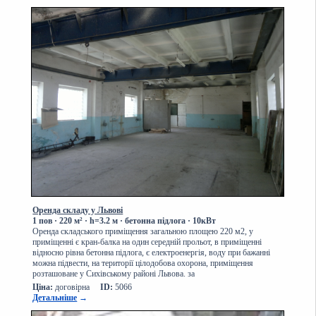
Оренда складу у Львові
1 пов
· 220
м² · h=3.2 м · бетонна підлога · 10кВт
Оренда складського приміщення загальною площею 220 м2, у
приміщенні є кран-балка на один середній прольот, в приміщенні
відносно рівна бетонна підлога, є електроенергія, воду при бажанні
можна підвести, на території цілодобова охорона, приміщення
розташоване у Сихівському районі Львова. за
Ціна:
договірна
ID:
5066
Детальніше
→