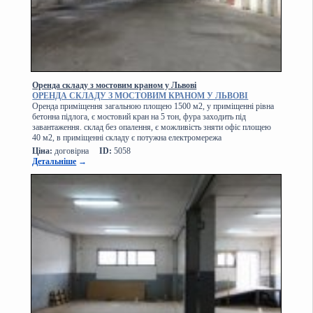
Оренда складу з мостовим краном у Львові
ОРЕНДА СКЛАДУ З МОСТОВИМ КРАНОМ У ЛЬВОВІ
Оренда приміщення загальною площею 1500 м2, у приміщенні рівна
бетонна підлога, є мостовий кран на 5 тон, фура заходить під
завантаження. склад без опалення, є можливість зняти офіс площею
40 м2, в приміщенні складу є потужна електромережа
Ціна:
договірна
ID:
5058
Детальніше
→