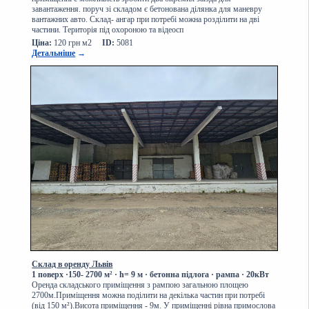
завантаження. поруч зі складом є бетонована ділянка для маневру
вантажних авто. Склад- ангар при потребі можна розділити на дві
частини. Територія під охороною та відеосп
Ціна:
120 грн м2
ID:
5081
Детальніше
→
Склад в оренду Львів
1 поверх
·150-
2700 м² · h= 9 м · бетонна підлога · рампа
·
20кВт
Оренда складського приміщення з рампою загальною площею
2700м.Приміщення можна поділити на декілька частин при потребі
(від 150 м²).Висота приміщення - 9м. У приміщенні рівна примослова