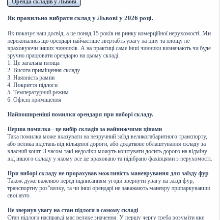
Оренда складів у Львові
Як правильно вибрати склад у Львові у 2026 році.
Як показує наш досвід, а це понад 15 років на ринку комерційної нерухомості. Ми
переконались що орендарі найчастіше звертабть увагу на ціну та площу не
враховуючи інших чинників. А на практиці саме інші чинники визначають чи буде
зручно працювати орендарю на цьому складі.
1. Це загальна площа
2. Висота приміщення складу
3. Наявність рампи
4. Покриття підлоги
5. Температурний режим
6. Офісні приміщення
Найпоширеніші помилки орендаря при виборі складу.
Перша помилка - це вибір складів за найнижчими цінами
Така помилка може вказувати на незручний заїзд великогабаритного транспорту,
або велика відстань від кільцевої дороги, або додаткове облаштування складу за
власний кошт. З часом такі недоліки можуть коштувати досить дорого на відміну
від іншого складу у якому все це враховано та підібрано фахівцями з нерухомості.
При виборі складу не прорахував можливість маневрування для заїзду фур
Також дуже важливо перед підписанням угоди звернути увагу на заїзд фур,
транспортну роз"вязку, та чи інші орендарі не заважають маневру припаркувавши
свої авто.
Не звернув увагу на стан підлоги в самому складі
Стан підлоги насправді має велике значення. У першу чергу треба розуміти яке