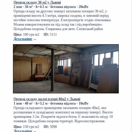
Оренда складу 36 м2 у Львові
2 пов
· 36
м² · h=4.5 м · бетонна підлога · 20кВт
Оренда складу на другому поверсі загальною площею 36 м2, у
приміщенні висота 4.5 метра, широка сходова, в зимовий періуд
постійно плюсова температура. Електроенергія згідно лічильника.
Можна використовувати як під склад так і під виробництво.
Цілодобова охорона. Єпарковка для авто. Сихівський район
Ціна:
160 грн м2
ID:
5111
Детальніше
→
Оренда складу малої площі 40м2 у Львові
1 пов
· 40
м² · h=3.2 м · бетонна підлога · 10кВт
Оренда складського приміщення загальною площею 40м2, яке
розташоване в складському комплексі на першому поверсі. Висота
приміщення 3.2м. Покриття підлоги бетон. Є можливість заїзду 10
тонників. Цілодобова охорона території. Відеоспостереження.
Ціна:
150 грн м2
ID:
5098
Детальніше
→