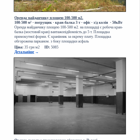
Оренда майданчику площею 100-500 м2.
100-500 м² · погрущик
·
кран-балка 3 т · офіс · з/д колія
·
50кВт
Оренда майданчику площею 100-500 м2. на площадці є робоча кран-
балка (мостовий кран) вантажопідйомність до 5 т. Площадка
прямокутної форми. Є кранівник за окрему плату. Площадка
обгорожена парканом. з боку площадки асфаль
Ціна:
35 грн м2
ID:
5085
Детальніше
→