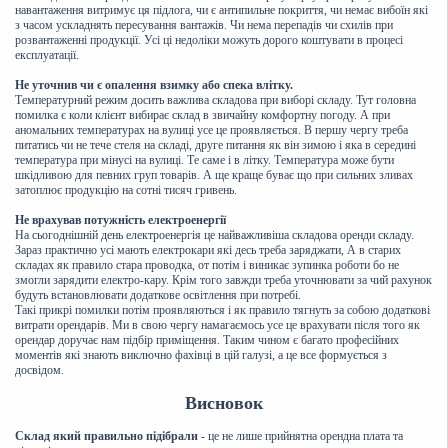
навантаження витримує ця підлога, чи є антипильне покриття, чи немає вибоїн які
з часом ускладнять пересування вантажів. Чи нема перепадів чи схилів при
розвантаженні продукції. Усі ці недоліки можуть дорого коштувати в процесі
експлуатації.
Не уточнив чи є опалення взимку або спека влітку.
Температурний режим досить важлива складова при виборі складу. Тут головна
помилка є коли клієнт вибирає склад в звичайну комфортну погоду. А при
аномальних температурах на вулиці усе це проявляється. В першу чергу треба
питатись чи не тече стеля на складі, друге питання як він зимою і яка в середині
температура при мінусі на вулиці. Те саме і в літку. Температура може бути
шкідливою для певних груп товарів. А ще краще буває що при сильних зливах
затоплює продукцію на сотні тисяч гривень.
Не врахував потужність електроенергії
На сьогоднішній день електроенергія це найважливіша складова оренди складу.
Зараз практично усі мають електрокари які десь треба заряджати, А в старих
складах як правило стара проводка, от потім і виникає зупинка роботи бо не
змогли зарядити електро-кару. Крім того завжди треба уточнювати за чий рахунок
будуть встановлювати додаткове освітлення при потребі.
Такі прикрі помилки потім проявляються і як правило тягнуть за собою додаткові
витрати орендарів. Ми в свою чергу намагаємось усе це врахувати після того як
орендар доручає нам підбір приміщення. Таким чином є багато професійних
моментів які знають виключно фахівці в цій галузі, а це все формується з
досвідом.
Висновок
Склад який правильно підібрали
- це не лише прийнятна орендна плата та