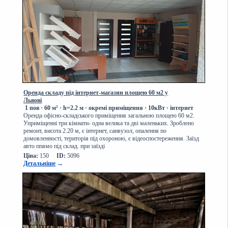
Оренда складу під інтернет-магазин площею 60 м2 у
Львові
1 пов ·
60 м² · h=2.2 м · окремі приміщення · 10кВт · інтернет
Оренда офісно-складського приміщення загальною площею 60 м2.
Уприміщенні три кімнати- одна велика та дві маленьких. Зроблено
ремонт, висота 2.20 м, є інтернет, санвузол, опалення по
домовленності, територія під охороною, є відеоспостереження. Заїзд
авто ппямо під склад. при заїзді
Ціна:
150
ID:
5096
Детальніше
→