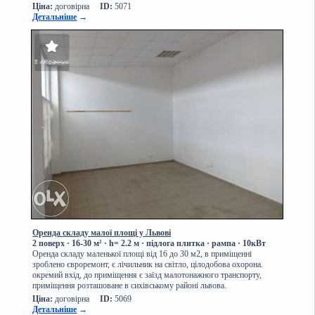
Ціна:
договірна
ID:
5071
Детальніше
→
Оренда складу малої площі у Львові
2 поверх
·
16-30 м² · h= 2.2 м · підлога плитка · рампа
·
10кВт
Оренда складу маленької площі від 16 до 30 м2, в приміщенні
зроблено євроремонт, є лічильник на світло, цілодобова охорона.
окремий вхід, до приміщення є заїзд малотонажного транспорту,
приміщення розташоване в сихівському районі львова.
Ціна:
договірна
ID:
5069
Детальніше
→