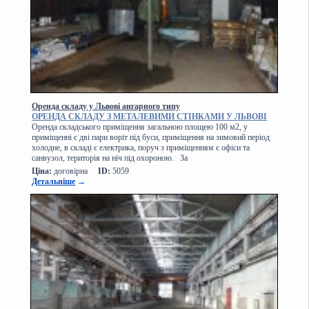
Оренда складу у Львові ангарного типу
ОРЕНДА СКЛАДУ З МЕТАЛЕВИМИ СТІНКАМИ У ЛЬВОВІ
Оренда складського приміщення загальною площею 100 м2, у
приміщенні є дві пари воріт під буси, приміщення на зимовий період
холодне, в складі є електрика, поруч з приміщенням є офіси та
санвузол, територія на ніч під охороною. За
Ціна:
договірна
ID:
5059
Детальніше
→