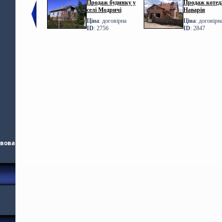
Продаж будинку у
Продаж котедж
селі Модричі
Наварія
Ціна
: договірна
Ціна
: договірн
ID
: 2756
ID
: 2847
ьвова