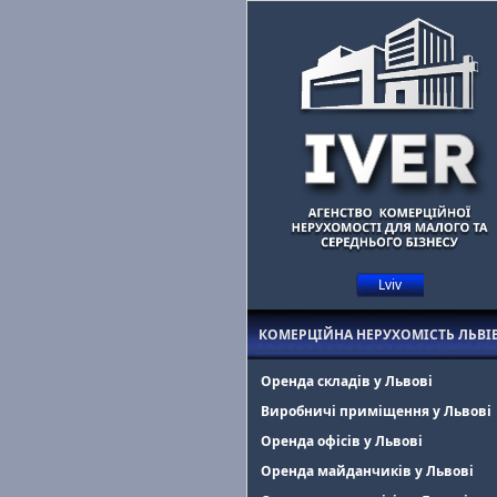
Lviv
Маєте комерційну нерухомість у Львові?
Допоможемо знайти оре
КОМЕРЦІЙНА НЕРУХОМІСТЬ ЛЬВІ
Оренда складів у Львові
Виробничі приміщення у Львові
Оренда офісів у Львові
Оренда майданчиків у Львові