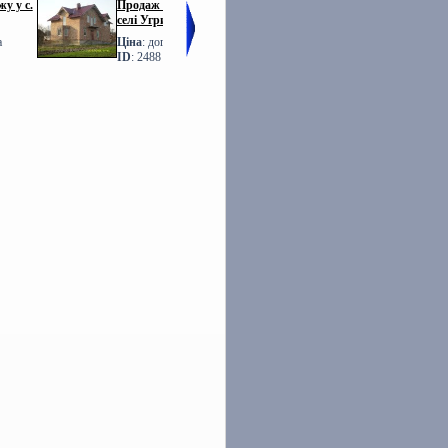
у у с.
Продаж БУДИНКУ у
Фото Продаж
селі Угринів
ТАУНХАУСІВ Львів
Шевченка
а
Ціна
: договірна
Ціна
: договірна
ID
: 2488
ID
: 1760