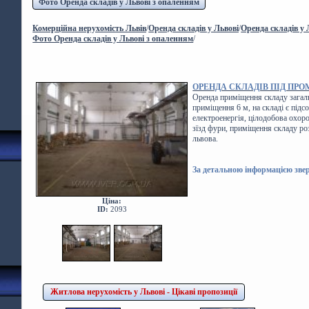
Фото Оренда складів у Львові з опаленням
Комерційна нерухомість Львів
/
Оренда складів у Львові
/
Оренда складів у 
Фото Оренда складів у Львові з опаленням
/
ОРЕНДА СКЛАДІВ ПІД ПР
Оренда приміщення складу загал
приміщення 6 м, на складі є під
електроенергія, цілодобова охоро
зїзд фури, приміщення складу ро
львова.
За детальною інформацією звер
Ціна:
ID:
2093
Житлова нерухомість у Львові - Цікаві пропозиції