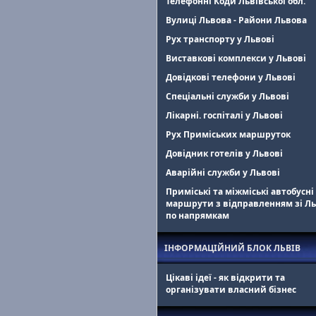
Телефонні Коди Львівської обл.
Вулиці Львова - Райони Львова
Рух транспорту у Львові
Виставкові комплекси у Львові
Довідкові телефони у Львові
Спеціальні служби у Львові
Лікарні. госпіталі у Львові
Рух Приміських маршруток
Довідник готелів у Львові
Аварійні служби у Львові
Приміські та міжміські автобусні
маршрути з відправленням зі Л
по напрямкам
ІНФОРМАЦІЙНИЙ БЛОК ЛЬВІВ
Цікаві ідеї - як відкрити та
організувати власний бізнес