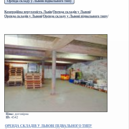
Оренда складу у Львові підвального типу
Комерційна нерухомість Львів
/
Оренда складів у Львові
/
Оренда складів у Львові
/
Оренда складу у Львові підвального типу
/
Ціна:
договірна
ID:
4542
ОРЕНДА СКЛАДІВ У ЛЬВОВІ ПІДВАЛЬНОГО ТИПУ