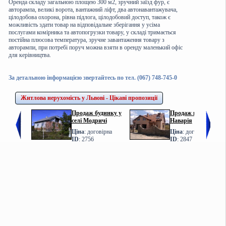
Оренда складу загальною площею 300 м2, зручний заїзд фур, є
авторампа, великі ворота, вантажний ліфт, два автонавантажувача,
цілодобова охорона, рівна підлога, цілодобовий доступ, також є
можливість здати товар на відповідальне зберігання у усіма
послугами комірника та автопогрузки товару, у складі тримається
постійна плюсова температура, зручне завантаження товару з
авторампи, при потребі поруч можна взяти в оренду маленький офіс
для керівництва.
За детальною інформацією звертайтесь по тел. (067) 748-745-0
Житлова нерухомість у Львові - Цікаві пропозиції
Продаж будинку у
Продаж котеджу у с.
селі Модричі
Наварія
Ціна
: договірна
Ціна
: договірна
ID
: 2756
ID
: 2847