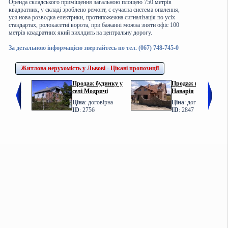
Оренда складського приміщення загальною площею 750 метрів
квадратних, у складі зроблено ремонт, є сучасна система опалення,
уся нова розводка електрики, протипожежна сигналізація по усіх
стандартах, ролокасетні ворота, при бажанні можна зняти офіс 100
метрів квадратних який вихлдить на центральну дорогу.
За детальною інформацією звертайтесь по тел. (067) 748-745-0
Житлова нерухомість у Львові - Цікаві пропозиції
Продаж будинку у
Продаж котеджу у с.
селі Модричі
Наварія
Ціна
: договірна
Ціна
: договірна
ID
: 2756
ID
: 2847