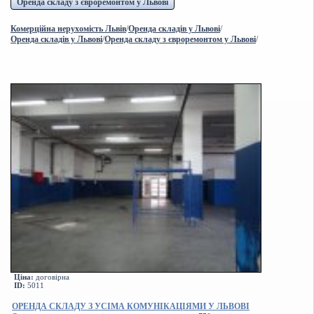
Оренда складу з євроремонтом у Львові
Комерційна нерухомість Львів
/
Оренда складів у Львові
/
Оренда складів у Львові
/
Оренда складу з євроремонтом у Львові
/
Ціна:
договірна
ID:
5011
ОРЕНДА СКЛАДУ З УСІМА КОМУНІКАЦІЯМИ У ЛЬВОВІ