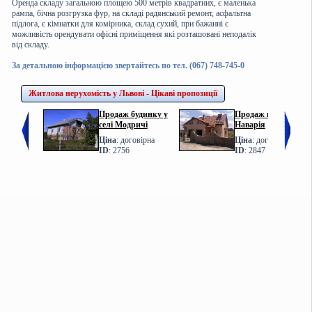
Оренда складу загальною площею 500 метрів квадратних, є маленька
рампа, бічна розгрузка фур, на складі радянський ремонт, асфальтна
підлога, є кімнатки для комірника, склад сухий, при бажанні є
можливість орендувати офісні приміщення які розташовані неподалік
від складу.
За детальною інформацією звертайтесь по тел. (067) 748-745-0
Житлова нерухомість у Львові - Цікаві пропозиції
Продаж будинку у
Продаж котеджу у с.
селі Модричі
Наварія
Ціна
: договірна
Ціна
: договірна
ID
: 2756
ID
: 2847