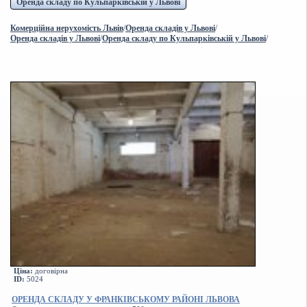
Оренда складу по Кульпарківській у Львові
Комерційна нерухомість Львів
/
Оренда складів у Львові
/
Оренда складів у Львові
/
Оренда складу по Кульпарківській у Львові
/
Ціна:
договірна
ID:
5024
ОРЕНДА СКЛАДУ У ФРАНКІВСЬКОМУ РАЙОНІ ЛЬВОВА