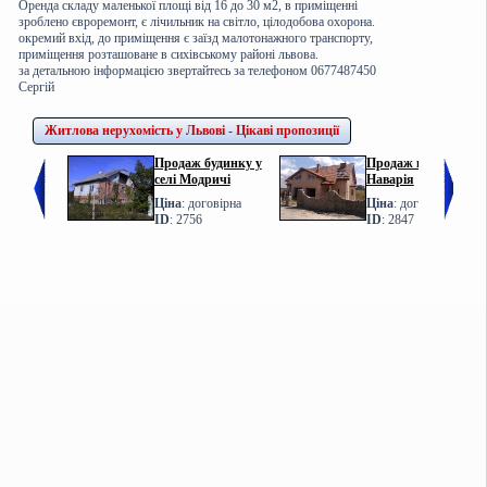
Оренда складу маленької площі від 16 до 30 м2, в приміщенні
зроблено євроремонт, є лічильник на світло, цілодобова охорона.
окремий вхід, до приміщення є заїзд малотонажного транспорту,
приміщення розташоване в сихівському районі львова.
за детальною інформацією звертайтесь за телефоном 0677487450
Сергій
Житлова нерухомість у Львові - Цікаві пропозиції
Продаж будинку у
Продаж котеджу у с.
селі Модричі
Наварія
Ціна
: договірна
Ціна
: договірна
ID
: 2756
ID
: 2847