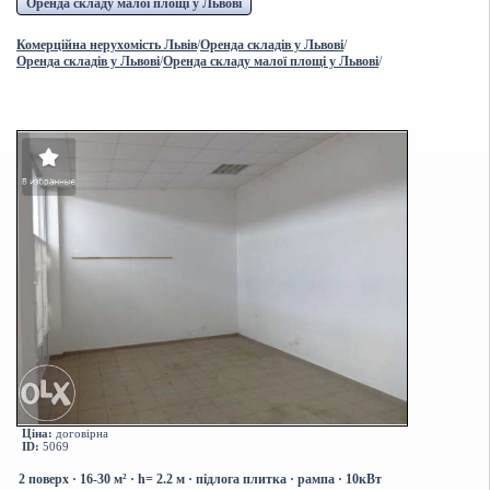
Оренда складу малої площі у Львові
Комерційна нерухомість Львів
/
Оренда складів у Львові
/
Оренда складів у Львові
/
Оренда складу малої площі у Львові
/
Ціна:
договірна
ID:
5069
2 поверх
·
16-30 м² · h= 2.2 м · підлога плитка · рампа
·
10кВт