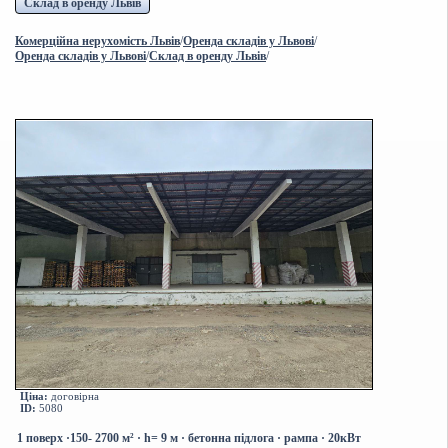
Склад в оренду Львів
Комерційна нерухомість Львів
/
Оренда складів у Львові
/
Оренда складів у Львові
/
Склад в оренду Львів
/
Ціна:
договірна
ID:
5080
1 поверх
·150-
2700 м² · h= 9 м · бетонна підлога · рампа
·
20кВт