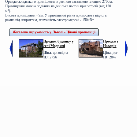
Оренда складського приміщення з рампою загальною площею 2700м.
Приміщення можна поділити на декілька частин при потребі (від 150
м²).
Висота приміщення - 9м. У приміщенні рівна примослова підлога,
рампа під накриттям, потужність електромережі - 150кВт.
Житлова нерухомість у Львові - Цікаві пропозиції
Продаж будинку у
Продаж котеджу у с.
селі Модричі
Наварія
Ціна
: договірна
Ціна
: договірна
ID
: 2756
ID
: 2847